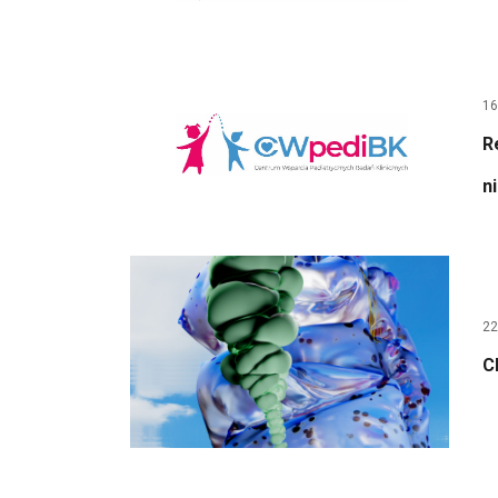
16
R
n
22
C