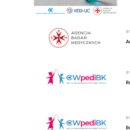
01
A
01
R
01
R