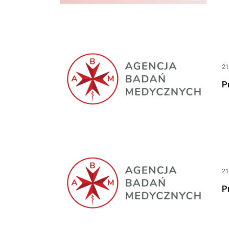
21
P
21
P