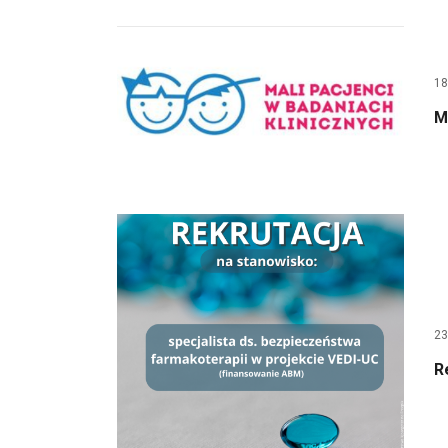
18
M
23
R