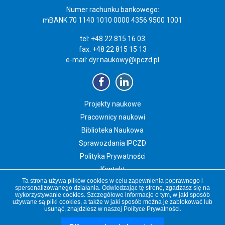
Numer rachunku bankowego:
mBANK 70 1140 1010 0000 4356 9500 1001
tel: +48 22 815 16 03
fax: +48 22 815 15 13
e-mail:
dyr.naukowy@ipczd.pl
Projekty naukowe
Pracownicy naukowi
Biblioteka Naukowa
Sprawozdania IPCZD
Polityka Prywatności
Kontakt
Ta strona używa plików cookies w celu zapewnienia poprawnego i
Newsletter IPCZD
spersonalizowanego działania. Odwiedzając tę stronę, zgadzasz się na
wykorzystywanie cookies. Szczegółowe informacje o tym, w jaki sposób
używane są pliki cookies, a także w jaki sposób można je zablokować lub
usunąć, znajdziesz w naszej
Polityce Prywatności
.
Copyright 2019 Instytut „Pomnik-Centrum Zdrowia Dziecka”
czd.pl