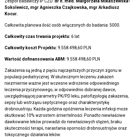
Zespół badawczy IP CZD:
dr n. med. Małgorzata Mikaszewska-
Sokolewicz, mgr Agnieszka Czajkowska, mgr Arkadiusz
Kocur.
Całkowita planowa ilość osób włączonych do badania: 5000.
Całkowity czas trwania projektu:
6 lat
Całkowity koszt Projektu:
9.558.498,60 PLN
Wartość dofinansowania ABM:
9.558.498,60 PLN
Zakażenia są jedną z pięciu najczęstszych przyczyn zgonu w
populacji pediatrycznej. W skutecznym leczeniu zakażeń
niezmiernie ważne jest wczesne wdrożenie odpowiedniego
leczenia przyczynowego, w odpowiednio dobranej dawce,
uwzględniającej parametry PK/PD leku, patofizjologię zakażenia,
sepsy lub wstrząsu septycznego oraz charakterystykę
drobnoustroju. Każda godzina opóźnienia leczenia infekcji może
skutkować 10% wzrostem śmiertelności. Ponadto niewłaściwe
dawkowanie leków prowadzi do niewłaściwych stężeń, braku
skuteczności terapii, narastania oporności drobnoustrojów oraz
toksycznego działania leków.