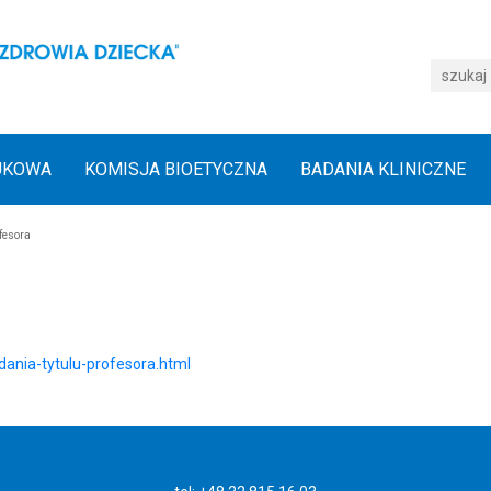
UKOWA
KOMISJA BIOETYCZNA
BADANIA KLINICZNE
ofesora
ania-tytulu-profesora.html