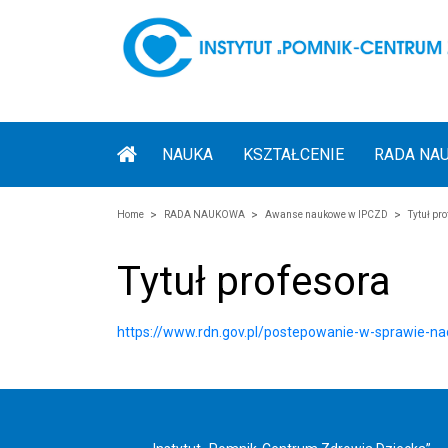
NAUKA
KSZTAŁCENIE
RADA NA
Home
RADA NAUKOWA
Awanse naukowe w IPCZD
Tytuł pr
Tytuł profesora
https://www.rdn.gov.pl/postepowanie-w-sprawie-nad