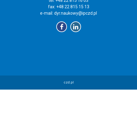
tel: +48 22 815 16 03
fax: +48 22 815 15 13
e-mail:
dyr.naukowy@ipczd.pl
czd.pl