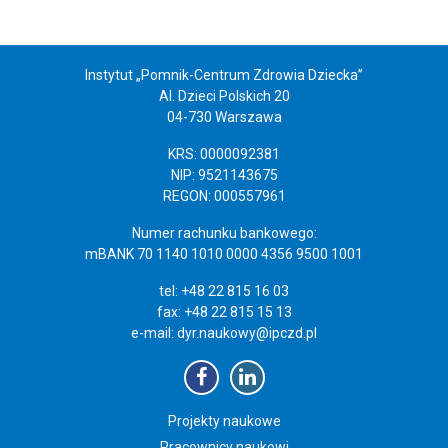
Instytut „Pomnik-Centrum Zdrowia Dziecka”
Al. Dzieci Polskich 20
04-730 Warszawa
KRS: 0000092381
NIP: 9521143675
REGON: 000557961
Numer rachunku bankowego:
mBANK 70 1140 1010 0000 4356 9500 1001
tel: +48 22 815 16 03
fax: +48 22 815 15 13
e-mail:
dyr.naukowy@ipczd.pl
Projekty naukowe
Pracownicy naukowi