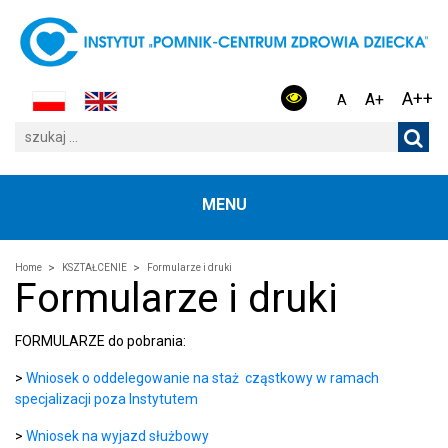
A++
A+
A
MENU
Home
KSZTAŁCENIE
Formularze i druki
Formularze i druki
FORMULARZE do pobrania:
>
Wniosek o oddelegowanie na staż cząstkowy w ramach
specjalizacji poza Instytutem
>
Wniosek na wyjazd służbowy