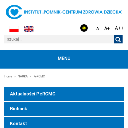
A++
A+
A
MENU
Home
NAUKA
PeRCMC
Aktualności PeRCMC
Biobank
Kontakt