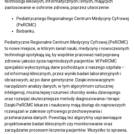
technologii lekowych, informatycznych i innych, mających
zastosowanie w ochronie zdrowia, poprzez utworzenie:
Pediatrycznego Regionalnego Centrum Medycyny Cyfrowej
(PeRCMC)
Biobanku.
Pediatryczne Regionalne Centrum Medycyny Cyfrowej (PeRCMC)
to nowe miejsce, w którym świat nauki, medycyny i nowoczesnych
technologii spotykają się, by wspólnie pracować nad poprawą
zdrowia i jakości życia najmłodszych pacjentów. W PeRCMC
specjaliści wykorzystują dane pochodzące z naszego szpitala –
od informacji klinicznych, przez wyniki badań laboratoryjnych i
obrazowych, aż po dane genetyczne. Dzięki innowacyjnym
narzędziom analizy danych, w tym algorytmom sztucznej
inteligencji, można lepiej rozumieć choroby wieku dziecięcego
oraz rozwijać skuteczniejsze metody diagnozowania i terapii.
Dzięki PeRCMC lekarze i naukowcy mają dostęp do najnowszych
rozwiązań w zakresie cyfrowego przechowywania i
przetwarzania danych. Powstają też algorytmy usprawniające
projektowanie badań klinicznych czy monitorowanie oraz
zarządzanie procesem leczenia pacjentów. Wszystko to sprawia,