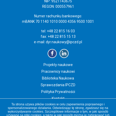
NIP: 9521143675
REGON: 000557961
Numer rachunku bankowego:
mBANK 70 1140 1010 0000 4356 9500 1001
tel: +48 22 815 16 03
fax: +48 22 815 15 13
e-mail:
dyr.naukowy@ipczd.pl
Projekty naukowe
Pracownicy naukowi
Biblioteka Naukowa
Sprawozdania IPCZD
Polityka Prywatności
Kontakt
Ta strona używa plików cookies w celu zapewnienia poprawnego i
Newsletter IPCZD
spersonalizowanego działania. Odwiedzając tę stronę, zgadzasz się na
wykorzystywanie cookies. Szczegółowe informacje o tym, w jaki sposób
używane są pliki cookies, a także w jaki sposób można je zablokować lub