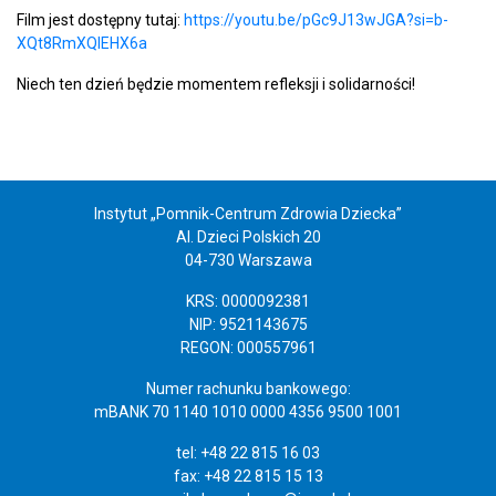
Film jest dostępny tutaj:
https://youtu.be/pGc9J13wJGA?si=b-
XQt8RmXQlEHX6a
Niech ten dzień będzie momentem refleksji i solidarności!
Instytut „Pomnik-Centrum Zdrowia Dziecka”
Al. Dzieci Polskich 20
04-730 Warszawa
KRS: 0000092381
NIP: 9521143675
REGON: 000557961
Numer rachunku bankowego:
mBANK 70 1140 1010 0000 4356 9500 1001
tel: +48 22 815 16 03
fax: +48 22 815 15 13