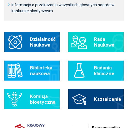
Informacja o przekazaniu wszystkich głównych nagród w
konkursie plastycznym
Działalność
Rada
Naukowa
Naukowa
Biblioteka
Badania
naukowa
kliniczne
Komisja
Kształcenie
bioetyczna