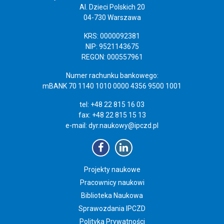
Al. Dzieci Polskich 20
04-730 Warszawa
KRS: 0000092381
NIP: 9521143675
REGON: 000557961
Numer rachunku bankowego:
mBANK 70 1140 1010 0000 4356 9500 1001
tel: +48 22 815 16 03
fax: +48 22 815 15 13
e-mail:
dyr.naukowy@ipczd.pl
Projekty naukowe
Pracownicy naukowi
Biblioteka Naukowa
Sprawozdania IPCZD
Polityka Prywatności