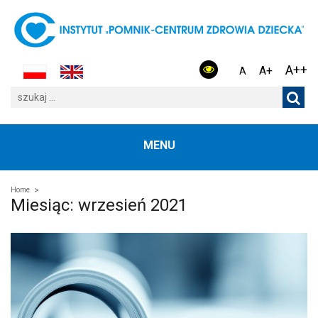
A++
A+
A
MENU
Home
Miesiąc:
wrzesień 2021