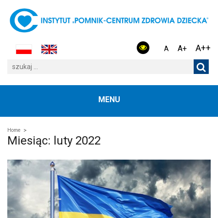
A++
A+
A
MENU
Home
Miesiąc:
luty 2022