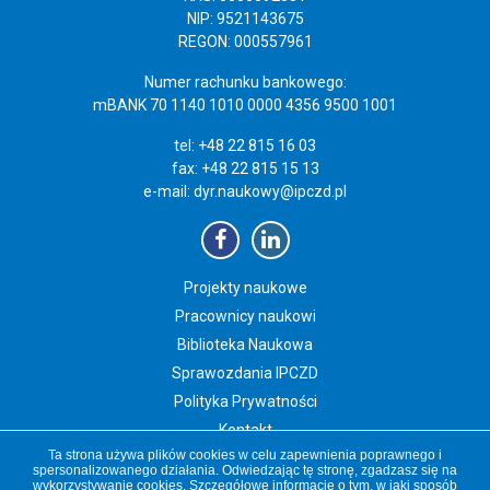
NIP: 9521143675
REGON: 000557961
Numer rachunku bankowego:
mBANK 70 1140 1010 0000 4356 9500 1001
tel: +48 22 815 16 03
fax: +48 22 815 15 13
e-mail:
dyr.naukowy@ipczd.pl
Projekty naukowe
Pracownicy naukowi
Biblioteka Naukowa
Sprawozdania IPCZD
Polityka Prywatności
Kontakt
Ta strona używa plików cookies w celu zapewnienia poprawnego i
Newsletter IPCZD
spersonalizowanego działania. Odwiedzając tę stronę, zgadzasz się na
wykorzystywanie cookies. Szczegółowe informacje o tym, w jaki sposób