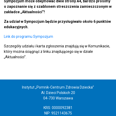
Sympozjum może obejmować dwie strony A4, bardzo prosimy
o zapoznanie się z szablonem streszczenia zamieszczonym w
zakładce „Aktualności”!
Za udział w Sympozjum będzie przysługiwało około 6 punktów
edukacyjnych.
Link do programu Sympozjum
Szczegóły udziału i karta zgłoszenia znajdują się w Komunikacie,
który można ściągnąć z linku znajdującego się w dziale
„Aktualności”.
Instytut „Pomnik-Centrum Zdrowia Dziecka”
Al. Dzieci Polskich 20
04-730 Warszawa
KRS: 0000092381
NIP: 9521143675