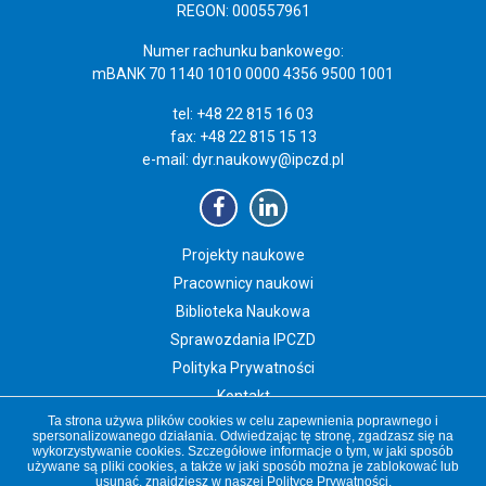
REGON: 000557961
Numer rachunku bankowego:
mBANK 70 1140 1010 0000 4356 9500 1001
tel: +48 22 815 16 03
fax: +48 22 815 15 13
e-mail:
dyr.naukowy@ipczd.pl
Projekty naukowe
Pracownicy naukowi
Biblioteka Naukowa
Sprawozdania IPCZD
Polityka Prywatności
Kontakt
Ta strona używa plików cookies w celu zapewnienia poprawnego i
Newsletter IPCZD
spersonalizowanego działania. Odwiedzając tę stronę, zgadzasz się na
wykorzystywanie cookies. Szczegółowe informacje o tym, w jaki sposób
używane są pliki cookies, a także w jaki sposób można je zablokować lub
usunąć, znajdziesz w naszej
Polityce Prywatności
.