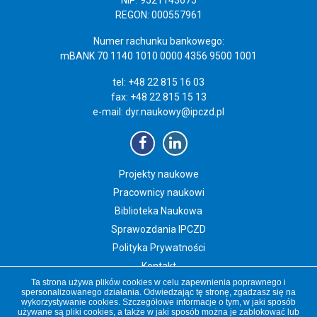
REGON: 000557961
Numer rachunku bankowego:
mBANK 70 1140 1010 0000 4356 9500 1001
tel: +48 22 815 16 03
fax: +48 22 815 15 13
e-mail:
dyr.naukowy@ipczd.pl
Projekty naukowe
Pracownicy naukowi
Biblioteka Naukowa
Sprawozdania IPCZD
Polityka Prywatności
Kontakt
Ta strona używa plików cookies w celu zapewnienia poprawnego i
Newsletter IPCZD
spersonalizowanego działania. Odwiedzając tę stronę, zgadzasz się na
wykorzystywanie cookies. Szczegółowe informacje o tym, w jaki sposób
używane są pliki cookies, a także w jaki sposób można je zablokować lub