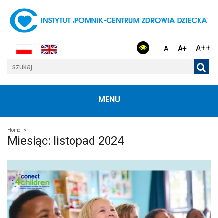
A++
A+
A
MENU
Home
Miesiąc:
listopad 2024