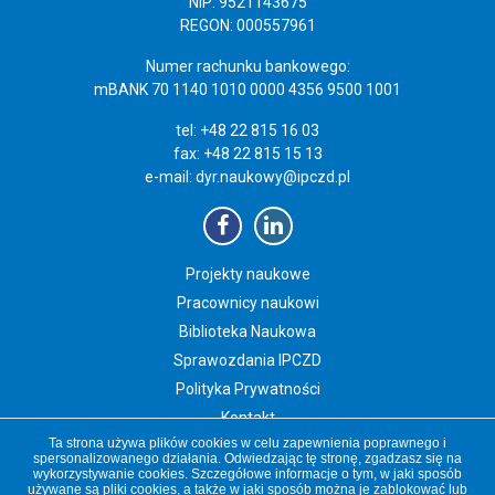
NIP: 9521143675
REGON: 000557961
Numer rachunku bankowego:
mBANK 70 1140 1010 0000 4356 9500 1001
tel: +48 22 815 16 03
fax: +48 22 815 15 13
e-mail:
dyr.naukowy@ipczd.pl
Projekty naukowe
Pracownicy naukowi
Biblioteka Naukowa
Sprawozdania IPCZD
Polityka Prywatności
Kontakt
Ta strona używa plików cookies w celu zapewnienia poprawnego i
Newsletter IPCZD
spersonalizowanego działania. Odwiedzając tę stronę, zgadzasz się na
wykorzystywanie cookies. Szczegółowe informacje o tym, w jaki sposób
używane są pliki cookies, a także w jaki sposób można je zablokować lub