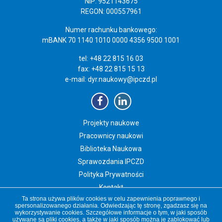
NIP: 9521143675
REGON: 000557961
Numer rachunku bankowego:
mBANK 70 1140 1010 0000 4356 9500 1001
tel: +48 22 815 16 03
fax: +48 22 815 15 13
e-mail:
dyr.naukowy@ipczd.pl
Projekty naukowe
Pracownicy naukowi
Biblioteka Naukowa
Sprawozdania IPCZD
Polityka Prywatności
Kontakt
Ta strona używa plików cookies w celu zapewnienia poprawnego i
Newsletter IPCZD
spersonalizowanego działania. Odwiedzając tę stronę, zgadzasz się na
wykorzystywanie cookies. Szczegółowe informacje o tym, w jaki sposób
używane są pliki cookies, a także w jaki sposób można je zablokować lub