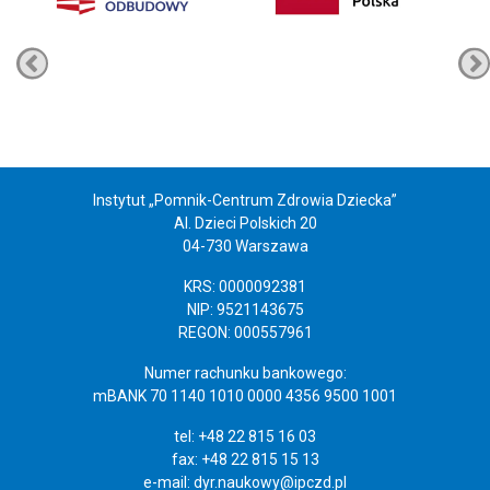
Instytut „Pomnik-Centrum Zdrowia Dziecka”
Al. Dzieci Polskich 20
04-730 Warszawa
KRS: 0000092381
NIP: 9521143675
REGON: 000557961
Numer rachunku bankowego:
mBANK 70 1140 1010 0000 4356 9500 1001
tel: +48 22 815 16 03
fax: +48 22 815 15 13
e-mail:
dyr.naukowy@ipczd.pl