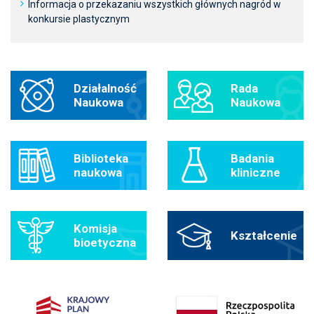
Informacja o przekazaniu wszystkich głównych nagród w
konkursie plastycznym
Działalność
Rada
Naukowa
Naukowa
Biblioteka
Badania
naukowa
kliniczne
Komisja
Kształcenie
bioetyczna