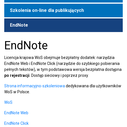
Szkolenia on-line dla publikujących
EndNote
EndNote
Licencja krajowa WoS obejmuje bezpłatny dodatek: narzędzia
EndNote Web i EndNote Click (narzędzie do szybkiego pobierania
pełnych tekstów), w tym podstawowa wersja bezpłatna dostępna
po rejestracji
. Dostęp sieciowy i poprzez proxy.
Strona informacyjno-szkoleniowa
dedykowana dla użytkowników
WoS w Polsce.
WoS
EndNote Web
EndNote Click