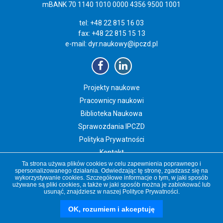
mBANK 70 1140 1010 0000 4356 9500 1001
tel: +48 22 815 16 03
fax: +48 22 815 15 13
e-mail:
dyr.naukowy@ipczd.pl
Projekty naukowe
Pracownicy naukowi
Biblioteka Naukowa
Sprawozdania IPCZD
Polityka Prywatności
Kontakt
Ta strona używa plików cookies w celu zapewnienia poprawnego i
Newsletter IPCZD
spersonalizowanego działania. Odwiedzając tę stronę, zgadzasz się na
wykorzystywanie cookies. Szczegółowe informacje o tym, w jaki sposób
używane są pliki cookies, a także w jaki sposób można je zablokować lub
usunąć, znajdziesz w naszej
Polityce Prywatności
.
Copyright 2019 Instytut „Pomnik-Centrum Zdrowia Dziecka”
czd.pl
OK, rozumiem i akceptuję
nauka.czd.pl