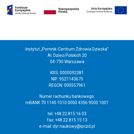
Instytut „Pomnik-Centrum Zdrowia Dziecka”
Al. Dzieci Polskich 20
04-730 Warszawa
KRS: 0000092381
NIP: 9521143675
REGON: 000557961
Numer rachunku bankowego:
mBANK 70 1140 1010 0000 4356 9500 1001
tel: +48 22 815 16 03
fax: +48 22 815 15 13
e-mail:
dyr.naukowy@ipczd.pl