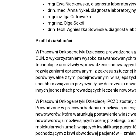
mgr Ewa Niecikowska, diagnosta laboratoryjn
dr n. med. Anna Nykel, diagnosta laboratoryjny
mgr inż. Iga Ostrowska
mgr inż. Olga Sokół
dr n. tech. Agnieszka Sowińska, diagnosta lab
Profil działalności
W Pracowni Onkogenetyki Dziecięcej prowadzone są b
OUN, z wykorzystaniem wysoko zaawansowanych techn
technologie umożliwiły wprowadzenie innowacyjnych
rozwiązaniami opracowanymi z zakresu sztucznej in
porównywalne z tymi podejmowanymi w najlepszych e
sposób rozwiązania przyczyniły się do rozwoju nowoc
innych jednostkach prowadzących leczenie nowotwor
W Pracowni Onkogenetyki Dzieciecej IPCZD zostały 
Prowadzone w pracowni badania umożliwiają ocenę
nowotworów, które warunkują postawienie właściwe
nowotworów, umożliwiających ocenę przebiegu chor
molekularnych umożliwiających kwalifikację pacjen
pochodzącym z krwi obwodowej pacjentów – zmiany 