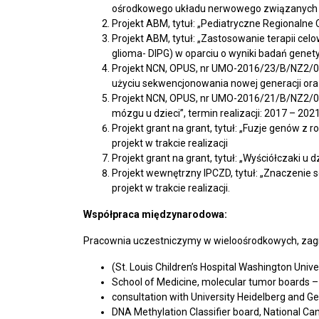
ośrodkowego układu nerwowego związanych z
Projekt ABM, tytuł: „Pediatryczne Regionaln
Projekt ABM, tytuł: „Zastosowanie terapii cel
glioma- DIPG) w oparciu o wyniki badań genet
Projekt NCN, OPUS, nr UMO-2016/23/B/NZ2/030
użyciu sekwencjonowania nowej generacji oraz 
Projekt NCN, OPUS, nr UMO-2016/21/B/NZ2/017
mózgu u dzieci”, termin realizacji: 2017 – 2021
Projekt grant na grant, tytuł: „Fuzje genów z 
projekt w trakcie realizacji
Projekt grant na grant, tytuł: „Wyściółczaki u
Projekt wewnętrzny IPCZD, tytuł: „Znaczenie 
projekt w trakcie realizacji.
Współpraca międzynarodowa:
Pracownia uczestniczymy w wieloośrodkowych, zagra
(St. Louis Children’s Hospital Washington Univers
School of Medicine, molecular tumor boards –
consultation with University Heidelberg and 
DNA Methylation Classifier board, National Ca