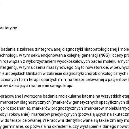
y
oratoryjny
adania z zakresu zintegrowanej diagnostyki histopatologicznej i mole
ologii, w tym sekwencjonowania kolejnej generacji (NGS) i oceny pro
 rozwiązań z wykorzystaniem wysokoskalowych badań molekularnych (z
teligencji, w tym uczenia maszynowego. Są to nowatorskie, w pewnyc
uropejskich klinikach w zakresie diagnostyki chorób onkologicznych
zesnych form terapii opartych m.in. na terapii celowanej u pacjentów l
ów dziecięcych na terenie całego kraju.
opracowane i wdrożone badania molekularne istotne na wszystkich et
 markerów diagnostycznych (markerów genetycznych specyficznych dl
go rozpoznania), markerów prognostycznych (markerów molekularnych 
oby i rokowanie), markerów predykcyjnych (pozwalających na skutecz
tów do terapii celowanej. W Pracowni identyfikowane są także zmiany 
germinalne, co pozwala na określenie, czy wystąpienie danego nowot