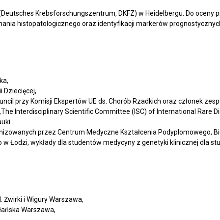
Deutsches Krebsforschungszentrum, DKFZ) w Heidelbergu. Do oceny p
oznania histopatologicznego oraz identyfikacji markerów prognostyczny
ka,
 Dziecięcej,
cil przy Komisji Ekspertów UE ds. Chorób Rzadkich oraz członek zesp
,The Interdisciplinary Scientific Committee (ISC) of International Rare
uki.
anizowanych przez Centrum Medyczne Kształcenia Podyplomowego, Bi
 Łodzi, wykłady dla studentów medycyny z genetyki klinicznej dla 
l. Żwirki i Wigury Warszawa,
ekłańska Warszawa,