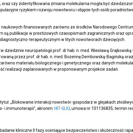
 oraz czy zidentyfikowana zmiana molekularna mogła być dziedziczona
pulacyjne ryzykiem rozwoju nowotworu i objęcie tych osób poradnictwe
ń naukowych finansowanych zarówno ze środków Narodowego Centrum 
ktem są publikacje w prestiżowych czasopismach zagranicznych oraz op
diagnostyczno-terapeutycznym w litych nowotworach dziecięcych.
 dziedzinie neuropatologii prof. dr hab. n. med. Wiesławą Grajkowsk
ierowaną przez prof. dr hab. n. med. Bożennę Dembowską-Bagińską oraz 
zarówno materiału biologicznego i genetycznego oraz danych molekula
ość realizacji zaplanowanych w proponowanym projekcie zadań.
tuł: „Blokowanie interakcji nowotwór-gospodarz w glejakach złośliwy
- i immunoterapii”, akronim:
HIT-GLIO
, umowa nr 101136835, termin rea
adanie kliniczne II fazy oceniające bezpieczeństwo i skuteczność rapa