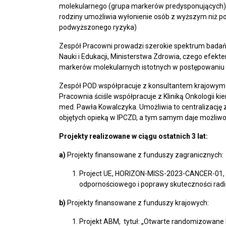
molekularnego (grupa markerów predysponujących),
rodziny umożliwia wyłonienie osób z wyższym niż po
podwyższonego ryzyka)
Zespół Pracowni prowadzi szerokie spektrum bada
Nauki i Edukacji, Ministerstwa Zdrowia, czego efe
markerów molekularnych istotnych w postępowaniu 
Zespół POD współpracuje z konsultantem krajowym w
Pracownia ściśle współpracuje z Kliniką Onkologii k
med. Pawła Kowalczyka. Umożliwia to centralizację 
objętych opieką w IPCZD, a tym samym daje możliw
Projekty realizowane w ciągu ostatnich 3 lat:
a)
Projekty finansowane z funduszy zagranicznych:
Project UE, HORIZON-MISS-2023-CANCER-01, ty
odpornościowego i poprawy skuteczności radio
b)
Projekty finansowane z funduszy krajowych:
Projekt ABM, tytuł: „Otwarte randomizowane b