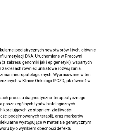
kularnej pediatrycznych nowotworów litych, głównie
filu metylacji DNA. Uruchomione w Pracowni
 zakresu genomiki jak i epigenetyki), wspartych
h zakresach również unikatowe rozwiązania,
 i zmian neuropatologicznych. Wypracowane w ten
eczonych w Klinice Onkologii IPCZD, jak również w
apach procesu diagnostyczno-terapeutycznego.
a poszczególnych typów histologicznych
korelujących ze stopniem złośliwości
ności podejmowanych terapii), oraz markerów
molekularne występujące w materiale genetycznym
woru było wynikiem obecności defektu