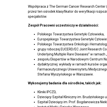
Współpraca z The German Cancer Research Center (
przez ten ośrodek klasyfikator do weryfikacji rozp
specjalistów.
Zespół Pracowni uczestniczy w działalności:
Polskiego Towarzystwa Genetyki Człowieka,
Europejskiego Towarzystwa Genetyki Człowie
Polskiego Towarzystwa Onkologii i Hematologii
grupy roboczej EUCERD/EC Joint Research Coun
Underlying Multiple Rare Diseases” w ramach ,
zespołu Ekspertów w Narodowym Centrum Na
dydaktycznej: wykłady w ramach kursów org
Farmaceutycznego Uniwersytetu Medycznego w
Stefana Wyszyńskiego w Warszawie.
Wykonujemy badania dla ośrodków, takich jak:
Kliniki IPCZD,
Dziecięcy Szpital Kliniczny im. Brudzińskiego u
Szpital Dziecięcy im. Prof. Bogdanowicza Ni