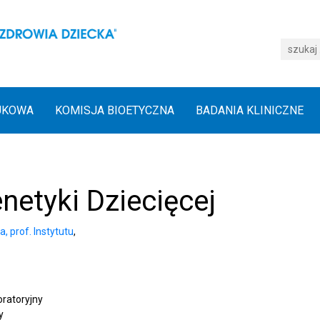
UKOWA
KOMISJA BIOETYCZNA
BADANIA KLINICZNE
etyki Dziecięcej
, prof. Instytutu
,
oratoryjny
y