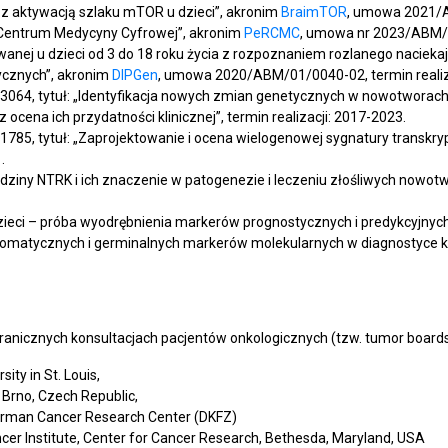
 aktywacją szlaku mTOR u dzieci”, akronim
BraimTOR
, umowa 2021/A
e Centrum Medycyny Cyfrowej”, akronim
PeRCMC
, umowa nr 2023/ABM/02
owanej u dzieci od 3 do 18 roku życia z rozpoznaniem rozlanego naciekaj
ycznych”, akronim
DIPGen
, umowa 2020/ABM/01/0040-02, termin realiz
64, tytuł: „Identyfikacja nowych zmian genetycznych w nowotworach 
ocena ich przydatności klinicznej”, termin realizacji: 2017-2023.
85, tytuł: „Zaprojektowanie i ocena wielogenowej sygnatury transkryp
.
rodziny NTRK i ich znaczenie w patogenezie i leczeniu złośliwych nowotw
 dzieci – próba wyodrębnienia markerów prognostycznych i predykcyjnych”
somatycznych i germinalnych markerów molekularnych w diagnostyce kli
nicznych konsultacjach pacjentów onkologicznych (tzw. tumor boards
ity in St. Louis,
 Brno, Czech Republic,
German Cancer Research Center (DKFZ)
ncer Institute, Center for Cancer Research, Bethesda, Maryland, USA