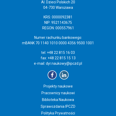
Al. Dzieci Polskich 20
04-730 Warszawa
KRS: 0000092381
NIP: 9521143675
REGON: 000557961
Numer rachunku bankowego:
mBANK 70 1140 1010 0000 4356 9500 1001
tel: +48 22 815 16 03
fax: +48 22 815 15 13
e-mail:
dyr.naukowy@ipczd.pl
Projekty naukowe
Pracownicy naukowi
Biblioteka Naukowa
Sprawozdania IPCZD
Polityka Prywatności