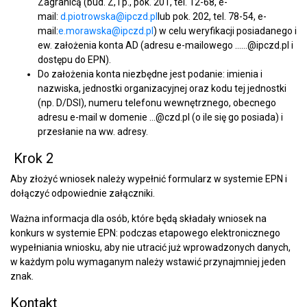
Zagranicą (bud. Z, I p., pok. 201, tel. 12-68, e-
mail:
d.piotrowska@ipczd.pl
lub pok. 202, tel. 78-54, e-
mail:
e.morawska@ipczd.pl
) w celu weryfikacji posiadanego i
ew. założenia konta AD (adresu e-mailowego ……@ipczd.pl i
dostępu do EPN).
Do założenia konta niezbędne jest podanie: imienia i
nazwiska, jednostki organizacyjnej oraz kodu tej jednostki
(np. D/DSI), numeru telefonu wewnętrznego, obecnego
adresu e-mail w domenie …@czd.pl (o ile się go posiada) i
przesłanie na ww. adresy.
Krok 2
Aby złożyć wniosek należy wypełnić formularz w systemie EPN i
dołączyć odpowiednie załączniki.
Ważna informacja dla osób, które będą składały wniosek na
konkurs w systemie EPN: podczas etapowego elektronicznego
wypełniania wniosku, aby nie utracić już wprowadzonych danych,
w każdym polu wymaganym należy wstawić przynajmniej jeden
znak.
Kontakt