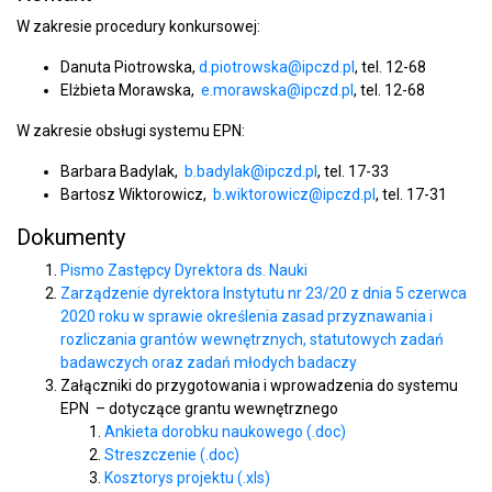
W zakresie procedury konkursowej:
Danuta Piotrowska,
d.piotrowska@ipczd.pl
, tel. 12-68
Elżbieta Morawska,
e.morawska@ipczd.pl
, tel. 12-68
W zakresie obsługi systemu EPN:
Barbara Badylak,
b.badylak@ipczd.pl
, tel. 17-33
Bartosz Wiktorowicz,
b.wiktorowicz@ipczd.pl
, tel. 17-31
Dokumenty
Pismo Zastępcy Dyrektora ds. Nauki
Zarządzenie dyrektora Instytutu nr 23/20 z dnia 5 czerwca
2020 roku w sprawie określenia zasad przyznawania i
rozliczania grantów wewnętrznych, statutowych zadań
badawczych oraz zadań młodych badaczy
Załączniki do przygotowania i wprowadzenia do systemu
EPN – dotyczące grantu wewnętrznego
Ankieta dorobku naukowego (.doc)
Streszczenie (.doc)
Kosztorys projektu (.xls)