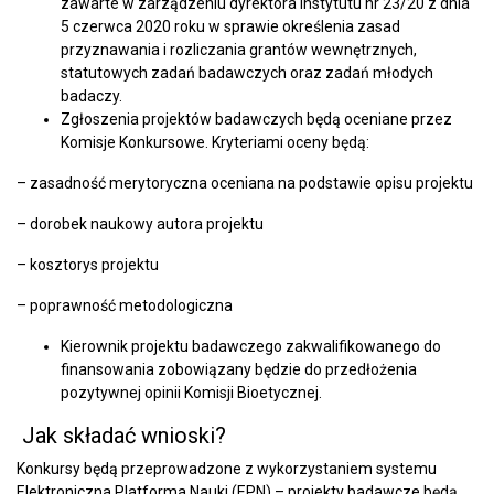
zawarte w zarządzeniu dyrektora Instytutu nr 23/20 z dnia
5 czerwca 2020 roku w sprawie określenia zasad
przyznawania i rozliczania grantów wewnętrznych,
statutowych zadań badawczych oraz zadań młodych
badaczy.
Zgłoszenia projektów badawczych będą oceniane przez
Komisje Konkursowe. Kryteriami oceny będą:
– zasadność merytoryczna oceniana na podstawie opisu projektu
– dorobek naukowy autora projektu
– kosztorys projektu
– poprawność metodologiczna
Kierownik projektu badawczego zakwalifikowanego do
finansowania zobowiązany będzie do przedłożenia
pozytywnej opinii Komisji Bioetycznej.
Jak składać wnioski?
Konkursy będą przeprowadzone z wykorzystaniem systemu
Elektroniczna Platforma Nauki (EPN) – projekty badawcze będą