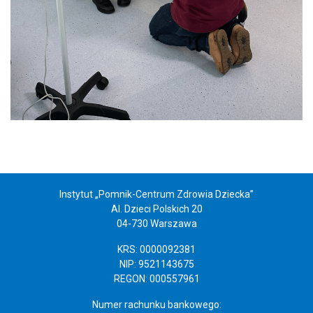
Instytut „Pomnik-Centrum Zdrowia Dziecka”
Al. Dzieci Polskich 20
04-730 Warszawa
KRS: 0000092381
NIP: 9521143675
REGON: 000557961
Numer rachunku bankowego: