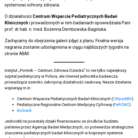
systemowi ochrony zdrowia.
O działalności
Centrum Wsparcia Pediatrycznych Badań
Klinicznych
i prowadzonych w nim badaniach opowiedziała Pani
prof. dr hab. n. med. Bożenna Dembowska-Bagińska.
Zachęcamy do obejrzenia galerii zdjęć z planu. Finalna wersja
nagrania zostanie udostępniona w ciągu najbliższych tygodni na
stronie ABM.
Instytut „Pomnik – Centrum Zdrowia Dziecka” to nie tylko największy
szpital pediatryczny w Polsce, ale również jednostka badawcza
prowadząca szeroko zakrojoną działalność naukową. Nasze działania
wspierają m.in.:
Centrum Wsparcia Pediatrycznych Badań Klinicznych (
CWpediBK
)
Pediatryczne Regionalne Centrum Medycyny Cyfrowej (
PeRCMC
)
Biobank
Jednostki te powstały dzięki finansowaniu ze środków budżetu
państwa przez Agencję Badań Medycznych, co potwierdza strategiczne
znaczenie pediatrycznych badań klinicznych w krajowym systemie