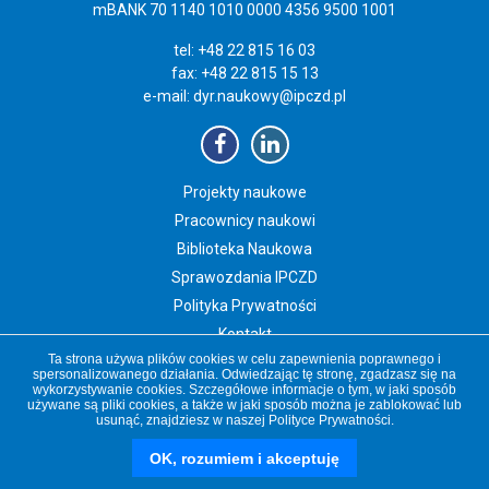
mBANK 70 1140 1010 0000 4356 9500 1001
tel: +48 22 815 16 03
fax: +48 22 815 15 13
e-mail:
dyr.naukowy@ipczd.pl
Projekty naukowe
Pracownicy naukowi
Biblioteka Naukowa
Sprawozdania IPCZD
Polityka Prywatności
Kontakt
Ta strona używa plików cookies w celu zapewnienia poprawnego i
Newsletter IPCZD
spersonalizowanego działania. Odwiedzając tę stronę, zgadzasz się na
wykorzystywanie cookies. Szczegółowe informacje o tym, w jaki sposób
używane są pliki cookies, a także w jaki sposób można je zablokować lub
usunąć, znajdziesz w naszej
Polityce Prywatności
.
Copyright 2019 Instytut „Pomnik-Centrum Zdrowia Dziecka”
czd.pl
OK, rozumiem i akceptuję
nauka.czd.pl