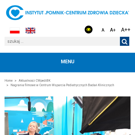
A++
A+
A
MENU
Home
Aktualności CWpediBK
Nagrania filmowe w Centrum Wsparcia Pediatrycznych Badań Klinicznych