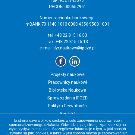
NIP: 9521143675
REGON: 000557961
Numer rachunku bankowego:
mBANK 70 1140 1010 0000 4356 9500 1001
tel: +48 22 815 16 03
fax: +48 22 815 15 13
e-mail:
dyr.naukowy@ipczd.pl
Projekty naukowe
Pracownicy naukowi
Biblioteka Naukowa
Sprawozdania IPCZD
Polityka Prywatności
Kontakt
Ta strona używa plików cookies w celu zapewnienia poprawnego i
Newsletter IPCZD
spersonalizowanego działania. Odwiedzając tę stronę, zgadzasz się na
wykorzystywanie cookies. Szczegółowe informacje o tym, w jaki sposób
używane są pliki cookies, a także w jaki sposób można je zablokować lub