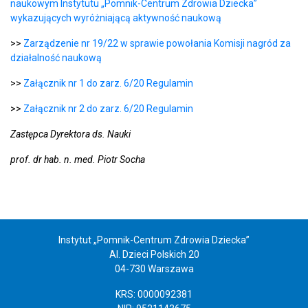
naukowym Instytutu „Pomnik-Centrum Zdrowia Dziecka”
wykazujących wyróżniającą aktywność naukową
>>
Zarządzenie nr 19/22 w sprawie powołania Komisji nagród za
działalność naukową
>>
Załącznik nr 1 do zarz. 6/20 Regulamin
>>
Załącznik nr 2 do zarz. 6/20 Regulamin
Zastępca Dyrektora ds. Nauki
prof. dr hab. n. med. Piotr Socha
Instytut „Pomnik-Centrum Zdrowia Dziecka”
Al. Dzieci Polskich 20
04-730 Warszawa
KRS: 0000092381