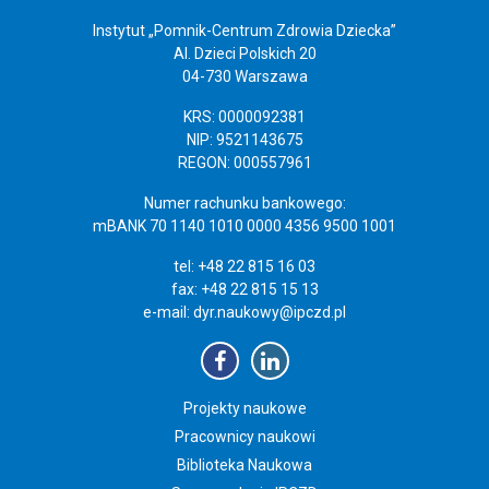
Instytut „Pomnik-Centrum Zdrowia Dziecka”
Al. Dzieci Polskich 20
04-730 Warszawa
KRS: 0000092381
NIP: 9521143675
REGON: 000557961
Numer rachunku bankowego:
mBANK 70 1140 1010 0000 4356 9500 1001
tel: +48 22 815 16 03
fax: +48 22 815 15 13
e-mail:
dyr.naukowy@ipczd.pl
Projekty naukowe
Pracownicy naukowi
Biblioteka Naukowa