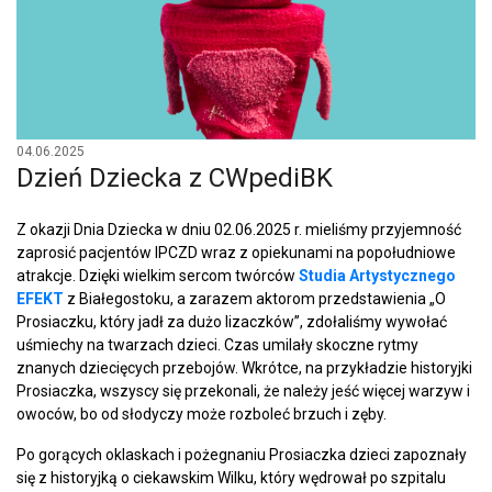
04.06.2025
Dzień Dziecka z CWpediBK
Z okazji Dnia Dziecka w dniu 02.06.2025 r. mieliśmy przyjemność
zaprosić pacjentów IPCZD wraz z opiekunami na popołudniowe
atrakcje. Dzięki wielkim sercom twórców
Studia Artystycznego
EFEKT
z Białegostoku, a zarazem aktorom przedstawienia „O
Prosiaczku, który jadł za dużo lizaczków”, zdołaliśmy wywołać
uśmiechy na twarzach dzieci. Czas umilały skoczne rytmy
znanych dziecięcych przebojów. Wkrótce, na przykładzie historyjki
Prosiaczka, wszyscy się przekonali, że należy jeść więcej warzyw i
owoców, bo od słodyczy może rozboleć brzuch i zęby.
Po gorących oklaskach i pożegnaniu Prosiaczka dzieci zapoznały
się z historyjką o ciekawskim Wilku, który wędrował po szpitalu