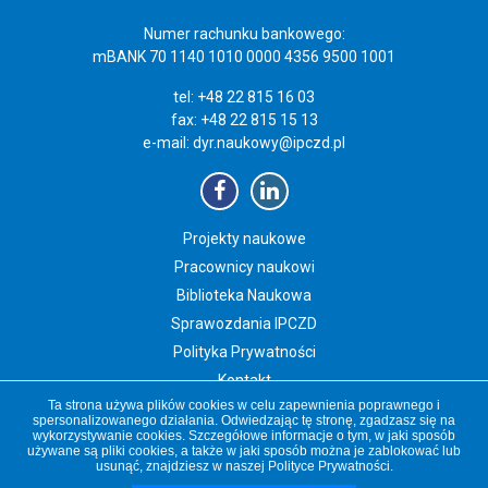
Numer rachunku bankowego:
mBANK 70 1140 1010 0000 4356 9500 1001
tel: +48 22 815 16 03
fax: +48 22 815 15 13
e-mail:
dyr.naukowy@ipczd.pl
Projekty naukowe
Pracownicy naukowi
Biblioteka Naukowa
Sprawozdania IPCZD
Polityka Prywatności
Kontakt
Ta strona używa plików cookies w celu zapewnienia poprawnego i
Newsletter IPCZD
spersonalizowanego działania. Odwiedzając tę stronę, zgadzasz się na
wykorzystywanie cookies. Szczegółowe informacje o tym, w jaki sposób
używane są pliki cookies, a także w jaki sposób można je zablokować lub
usunąć, znajdziesz w naszej
Polityce Prywatności
.
Copyright 2019 Instytut „Pomnik-Centrum Zdrowia Dziecka”