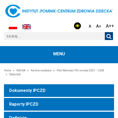
A++
A+
A
MENU
Home
NAUKA
Kariera naukowa
Plan Równości Płci na lata 2023 – 2028
Statystyki
Dokumenty IPCZD
Raporty IPCZD
Definicje