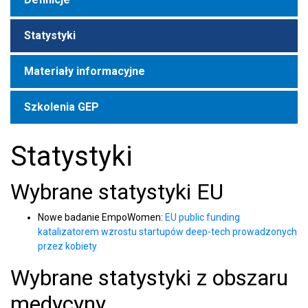
Statystyki
Materiały informacyjne
Szkolenia GEP
Statystyki
Wybrane statystyki EU
Nowe badanie EmpoWomen:
EU public funding
katalizatorem wzrostu startupów deep-tech prowadzonych
przez kobiety
Wybrane statystyki z obszaru
medycyny