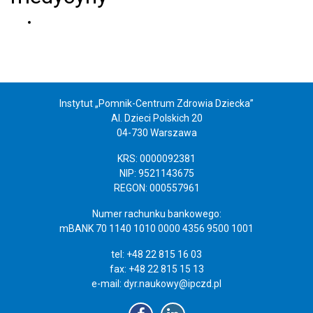
Instytut „Pomnik-Centrum Zdrowia Dziecka”
Al. Dzieci Polskich 20
04-730 Warszawa
KRS: 0000092381
NIP: 9521143675
REGON: 000557961
Numer rachunku bankowego:
mBANK 70 1140 1010 0000 4356 9500 1001
tel: +48 22 815 16 03
fax: +48 22 815 15 13
e-mail:
dyr.naukowy@ipczd.pl