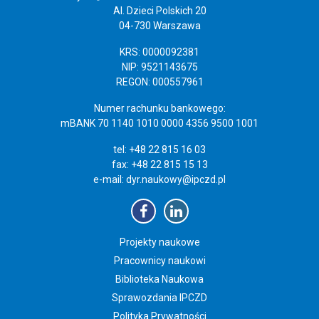
Al. Dzieci Polskich 20
04-730 Warszawa
KRS: 0000092381
NIP: 9521143675
REGON: 000557961
Numer rachunku bankowego:
mBANK 70 1140 1010 0000 4356 9500 1001
tel: +48 22 815 16 03
fax: +48 22 815 15 13
e-mail:
dyr.naukowy@ipczd.pl
Projekty naukowe
Pracownicy naukowi
Biblioteka Naukowa
Sprawozdania IPCZD
Polityka Prywatności