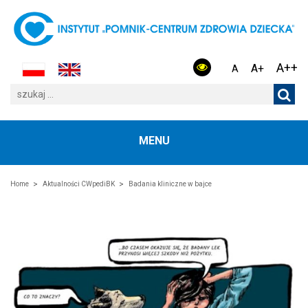
A++
A+
A
MENU
Home
Aktualności CWpediBK
Badania kliniczne w bajce