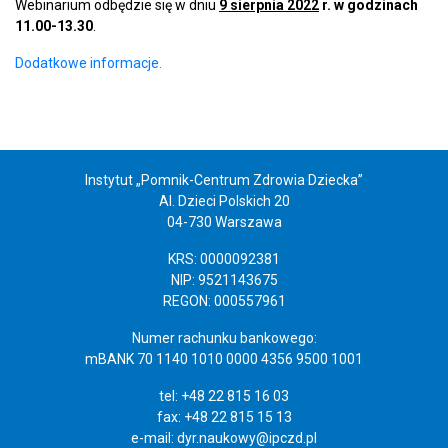
Webinarium odbędzie się w dniu
9 sierpnia 2022
r. w godzinach
11.00-13.30
.
Dodatkowe informacje.
Instytut „Pomnik-Centrum Zdrowia Dziecka”
Al. Dzieci Polskich 20
04-730 Warszawa
KRS: 0000092381
NIP: 9521143675
REGON: 000557961
Numer rachunku bankowego:
mBANK 70 1140 1010 0000 4356 9500 1001
tel: +48 22 815 16 03
fax: +48 22 815 15 13
e-mail:
dyr.naukowy@ipczd.pl