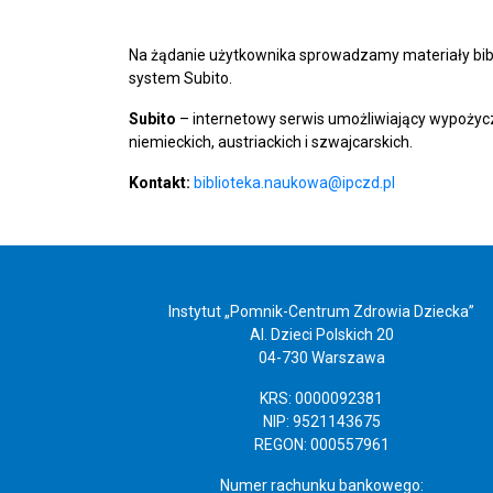
Na żądanie użytkownika sprowadzamy materiały biblio
system Subito.
Subito
– internetowy serwis umożliwiający wypożycza
niemieckich, austriackich i szwajcarskich.
Kontakt:
biblioteka.naukowa@ipczd.pl
Instytut „Pomnik-Centrum Zdrowia Dziecka”
Al. Dzieci Polskich 20
04-730 Warszawa
KRS: 0000092381
NIP: 9521143675
REGON: 000557961
Numer rachunku bankowego: