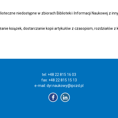
teczne niedostępne w zbiorach Biblioteki i Informacji Naukowej z inny
nie książek, dostarczanie kopii artykułów z czasopism, rozdziałów z ks
tel: +48 22 815 16 03
fax: +48 22 815 15 13
e-mail:
dyr.naukowy@ipczd.pl