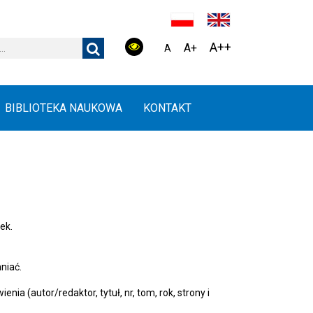
A++
A+
A
BIBLIOTEKA NAUKOWA
KONTAKT
ek.
niać.
a (autor/redaktor, tytuł, nr, tom, rok, strony i