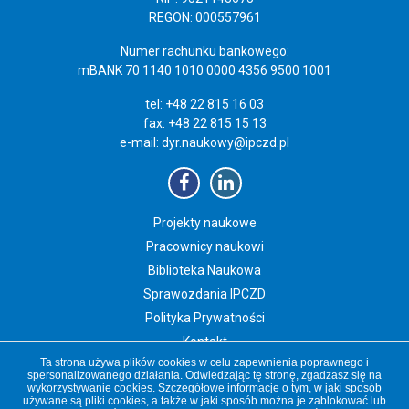
REGON: 000557961
Numer rachunku bankowego:
mBANK 70 1140 1010 0000 4356 9500 1001
tel: +48 22 815 16 03
fax: +48 22 815 15 13
e-mail:
dyr.naukowy@ipczd.pl
Projekty naukowe
Pracownicy naukowi
Biblioteka Naukowa
Sprawozdania IPCZD
Polityka Prywatności
Kontakt
Ta strona używa plików cookies w celu zapewnienia poprawnego i
Newsletter IPCZD
spersonalizowanego działania. Odwiedzając tę stronę, zgadzasz się na
wykorzystywanie cookies. Szczegółowe informacje o tym, w jaki sposób
używane są pliki cookies, a także w jaki sposób można je zablokować lub