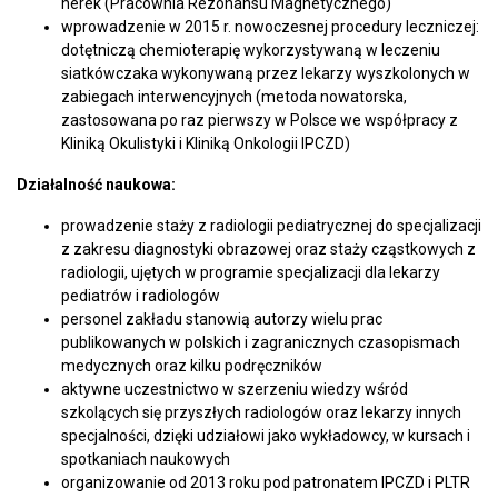
nerek (Pracownia Rezonansu Magnetycznego)
wprowadzenie w 2015 r. nowoczesnej procedury leczniczej:
dotętniczą chemioterapię wykorzystywaną w leczeniu
siatkówczaka wykonywaną przez lekarzy wyszkolonych w
zabiegach interwencyjnych (metoda nowatorska,
zastosowana po raz pierwszy w Polsce we współpracy z
Kliniką Okulistyki i Kliniką Onkologii IPCZD)
Działalność naukowa:
prowadzenie staży z radiologii pediatrycznej do specjalizacji
z zakresu diagnostyki obrazowej oraz staży cząstkowych z
radiologii, ujętych w programie specjalizacji dla lekarzy
pediatrów i radiologów
personel zakładu stanowią autorzy wielu prac
publikowanych w polskich i zagranicznych czasopismach
medycznych oraz kilku podręczników
aktywne uczestnictwo w szerzeniu wiedzy wśród
szkolących się przyszłych radiologów oraz lekarzy innych
specjalności, dzięki udziałowi jako wykładowcy, w kursach i
spotkaniach naukowych
organizowanie od 2013 roku pod patronatem IPCZD i PLTR