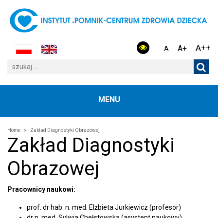
A++
A+
A
MENU
Home
Zakład Diagnostyki Obrazowej
Zakład Diagnostyki
Obrazowej
Pracownicy naukowi:
prof. dr hab. n. med. Elżbieta Jurkiewicz (profesor)
dr n. med. Sylwia Chełstowska (asystent naukowy)