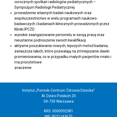
corocznych spotkań radiologów pediatrycznych –
Sympozjum Radiologii Pediatrycznej
prowadzenie własnych badań naukowych oraz
współuczestnictwo w wielu programach naukowo-
badawczych i badaniach klinicznych prowadzonych przez
Kliniki IPCZD
wysokie zaangażowanie personelu w swoją pracę oraz
nieustanne podnoszenie swoich kwalifikacji
aktywne poszukiwanie nowych, lepszych metod badania,
zwłaszcza takich, które pozwalają na zmniejszanie dawki
promieniowania, co w przypadku małych pacjentów miało i
ma priorytetowe
znaczenie
Instytut „Pomnik-Centrum Zdrowia Dziecka”
Al. Dzieci Polskich 20
04-730 Warszawa
KRS: 0000092381
NIP: 9521143675