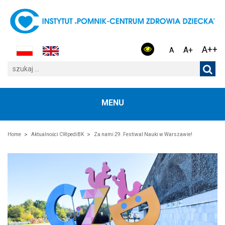
A++
A+
A
MENU
Home
Aktualności CWpediBK
Za nami 29. Festiwal Nauki w Warszawie!