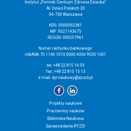
Instytut „Pomnik-Centrum Zdrowia Dziecka”
Al. Dzieci Polskich 20
04-730 Warszawa
KRS: 0000092381
NIP: 9521143675
REGON: 000557961
Numer rachunku bankowego:
mBANK 70 1140 1010 0000 4356 9500 1001
tel: +48 22 815 16 03
fax: +48 22 815 15 13
e-mail:
dyr.naukowy@ipczd.pl
Projekty naukowe
Pracownicy naukowi
Biblioteka Naukowa
Sprawozdania IPCZD