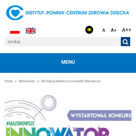
A++
A+
A
MENU
Home
Aktualności
XIII edycja Konkursu Innowator Mazowsza