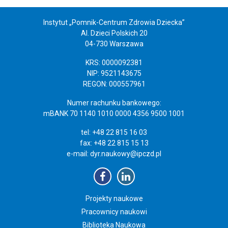
Instytut „Pomnik-Centrum Zdrowia Dziecka”
Al. Dzieci Polskich 20
04-730 Warszawa
KRS: 0000092381
NIP: 9521143675
REGON: 000557961
Numer rachunku bankowego:
mBANK 70 1140 1010 0000 4356 9500 1001
tel: +48 22 815 16 03
fax: +48 22 815 15 13
e-mail:
dyr.naukowy@ipczd.pl
Projekty naukowe
Pracownicy naukowi
Biblioteka Naukowa