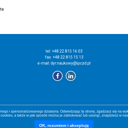
ta
tel: +48 22 815 16 03
fax: +48 22 815 15 13
e-mail:
dyr.naukowy@ipczd.pl
ego i spersonalizowanego działania. Odwiedzając tę stronę, zgadzasz się na wyk
 cookies, a także w jaki sposób można je zablokować lub usunąć, znajdziesz w na
OK, rozumiem i akceptuję
czd.pl