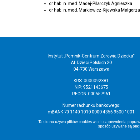
dr hab. n. med. Madej-Pilarczyk Agnieszka
dr hab. n. med. Markiewicz-Kijewska Małgorza
Instytut „Pomnik-Centrum Zdrowia Dziecka”
Al. Dzieci Polskich 20
04-730 Warszawa
KRS: 0000092381
NIP: 9521143675
REGON: 000557961
Numer rachunku bankowego:
mBANK 70 1140 1010 0000 4356 9500 1001
Ta strona używa plików cookies w celu zapewnienia poprawn
sposób używane są pliki
Copyright 2019 Instytut „Pomnik-Centrum Zdrowia Dziecka”