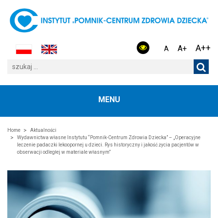
A++
A+
A
MENU
Home
Aktualności
Wydawnictwa własne Instytutu “Pomnik-Centrum Zdrowia Dziecka” – „Operacyjne
leczenie padaczki lekoopornej u dzieci. Rys historyczny i jakość życia pacjentów w
obserwacji odległej w materiale własnym”