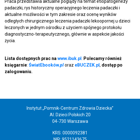
Praca przedstawia aktualne poglądy na temat etiopatogenezy
padaczki, rys historyczny operacyjnego leczenia padaczki i
aktualne możliwości w tym zakresie oraz ocenę wyników
odległych chirurgicznego leczenia padaczki lekoopornej u dzieci
leczonych w jednym ośrodku z użyciem spójnego protokołu
diagnostyczno-terapeutycznego, głównie w aspekcie jakości
życia.
Lista dostępnych prac na
www.ibuk.pl
.
Polecamy również
księgarnie
:
ŚwiatEbooków.
pl
oraz
eBUCZEK.pl
,
dostęp po
zalogowaniu.
Instytut „Pomnik-Centrum Zdrowia Dziecka”
Al. Dzieci Polskich 20
04-730 Warszawa
KRS: 0000092381
NIP: 9521143675