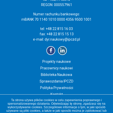
REGON: 000557961
Numer rachunku bankowego:
mBANK 70 1140 1010 0000 4356 9500 1001
tel: +48 22 815 16 03
fax: +48 22 815 15 13
e-mail:
dyr.naukowy@ipczd.pl
Projekty naukowe
Pracownicy naukowi
Biblioteka Naukowa
Sprawozdania IPCZD
Polityka Prywatności
Kontakt
Ta strona używa plików cookies w celu zapewnienia poprawnego i
Newsletter IPCZD
spersonalizowanego działania. Odwiedzając tę stronę, zgadzasz się na
wykorzystywanie cookies. Szczegółowe informacje o tym, w jaki sposób
używane są pliki cookies, a także w jaki sposób można je zablokować lub