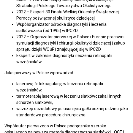
Strabologii Polskiego Towarzystwa Okulistycznego.
2022 – Ekspert 30 Finału Wielkiej Orkiestry Świątecznej
Pomocy poświęconej okulistyce dziecięcej.
Współorganizator ośrodka diagnostyki i leczenia
siatkówczaka (od 1995) w IPCZD.
2022 – Organizator pierwszej w Polsce i Europie pracowni
symulacji diagnostyki i chirurgii okulistyki dziecięcej (zakup
sprzętu dzięki WOŚP) znajdującej się w IPCZD.
Ekspert w zakresie diagnostyki i leczenia retinopatii
wcześniaków.
Jako pierwszy w Polsce wprowadzał:
laserową fotokoagulację w leczeniu retinopatii
wcześniaków,
termoterapię laserową w leczeniu siatkówczaka i innych
schorzeń siatkówki,
wszczep oczodołowy po usunięciu gałki ocznej u dzieci jako
standardowa procedura chirurgiczna.
Współautor pierwszego w Polsce podręcznika szeroko
opisującego najnowszą metodę diagnostyczną siatkówki: „OCT i