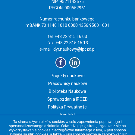
NIP: 9521143675
REGON: 000557961
Numer rachunku bankowego:
mBANK 70 1140 1010 0000 4356 9500 1001
tel: +48 22 815 16 03
fax: +48 22 815 15 13
e-mail:
dyr.naukowy@ipczd.pl
Projekty naukowe
Pracownicy naukowi
Biblioteka Naukowa
Sprawozdania IPCZD
Polityka Prywatności
Kontakt
Ta strona używa plików cookies w celu zapewnienia poprawnego i
Newsletter IPCZD
spersonalizowanego działania. Odwiedzając tę stronę, zgadzasz się na
wykorzystywanie cookies. Szczegółowe informacje o tym, w jaki sposób
używane są pliki cookies, a także w jaki sposób można je zablokować lub