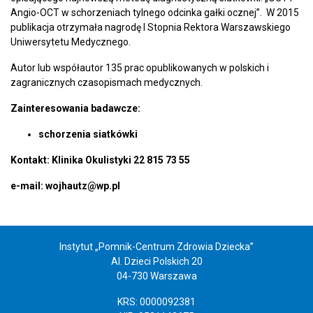
Angio-OCT w schorzeniach tylnego odcinka gałki ocznej”. W 2015
publikacja otrzymała nagrodę I Stopnia Rektora Warszawskiego
Uniwersytetu Medycznego.
Autor lub współautor 135 prac opublikowanych w polskich i
zagranicznych czasopismach medycznych.
Zainteresowania badawcze:
schorzenia siatkówki
Kontakt: Klinika Okulistyki 22 815 73 55
e-mail: wojhautz@wp.pl
Instytut „Pomnik-Centrum Zdrowia Dziecka”
Al. Dzieci Polskich 20
04-730 Warszawa
KRS: 0000092381