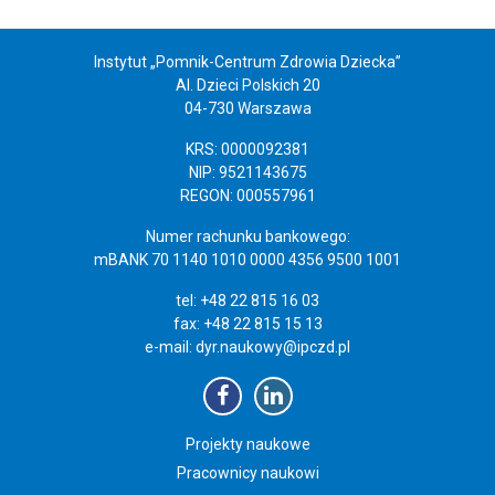
Instytut „Pomnik-Centrum Zdrowia Dziecka”
Al. Dzieci Polskich 20
04-730 Warszawa
KRS: 0000092381
NIP: 9521143675
REGON: 000557961
Numer rachunku bankowego:
mBANK 70 1140 1010 0000 4356 9500 1001
tel: +48 22 815 16 03
fax: +48 22 815 15 13
e-mail:
dyr.naukowy@ipczd.pl
Projekty naukowe
Pracownicy naukowi