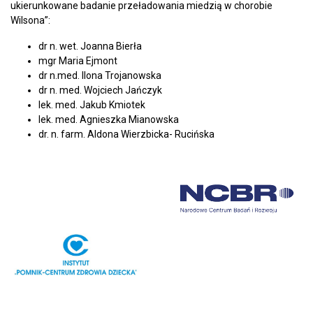
ukierunkowane badanie przeładowania miedzią w chorobie
Wilsona”:
dr n. wet. Joanna Bierła
mgr Maria Ejmont
dr n.med. Ilona Trojanowska
dr n. med. Wojciech Jańczyk
lek. med. Jakub Kmiotek
lek. med. Agnieszka Mianowska
dr. n. farm. Aldona Wierzbicka- Rucińska