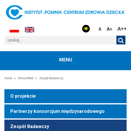
A++
A+
A
MENU
Home
WilsonMed
Zespół Badawczy
O projekcie
Partnerzy konsorcjum międzynarodowego
Zespół Badawczy