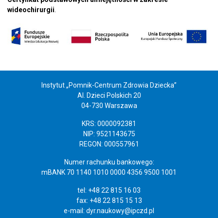
wideochirurgii
.
Instytut „Pomnik-Centrum Zdrowia Dziecka”
Al. Dzieci Polskich 20
04-730 Warszawa
KRS: 0000092381
NIP: 9521143675
REGON: 000557961
Numer rachunku bankowego:
mBANK 70 1140 1010 0000 4356 9500 1001
tel: +48 22 815 16 03
fax: +48 22 815 15 13
e-mail:
dyr.naukowy@ipczd.pl