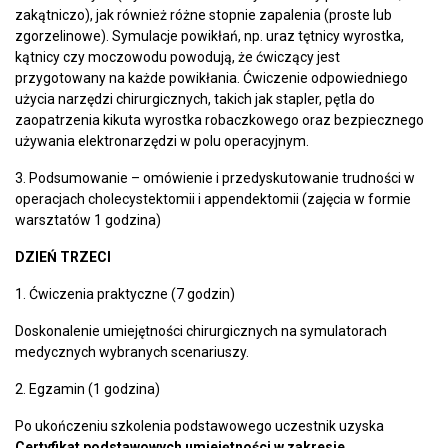
zakątniczo), jak również różne stopnie zapalenia (proste lub
zgorzelinowe). Symulacje powikłań, np. uraz tętnicy wyrostka,
kątnicy czy moczowodu powodują, że ćwiczący jest
przygotowany na każde powikłania. Ćwiczenie odpowiedniego
użycia narzędzi chirurgicznych, takich jak stapler, pętla do
zaopatrzenia kikuta wyrostka robaczkowego oraz bezpiecznego
używania elektronarzędzi w polu operacyjnym.
3. Podsumowanie – omówienie i przedyskutowanie trudności w
operacjach cholecystektomii i appendektomii (zajęcia w formie
warsztatów 1 godzina)
DZIEŃ TRZECI
1. Ćwiczenia praktyczne (7 godzin)
Doskonalenie umiejętności chirurgicznych na symulatorach
medycznych wybranych scenariuszy.
2. Egzamin (1 godzina)
Po ukończeniu szkolenia podstawowego uczestnik uzyska
Certyfikat podstawowych umiejętności w zakresie