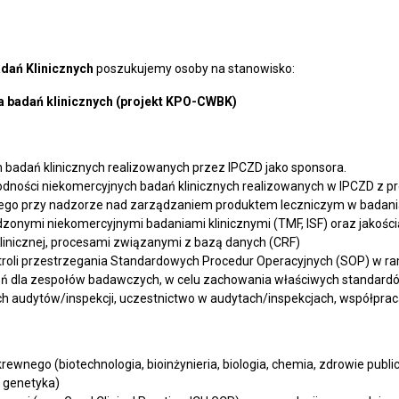
dań Klinicznych
poszukujemy osoby na stanowisko:
a badań klinicznych
(projekt KPO-CWBK)
badań klinicznych realizowanych przez IPCZD jako sponsora.
ości niekomercyjnych badań klinicznych realizowanych w IPCZD z pr
anego przy nadzorze nad zarządzaniem produktem leczniczym w badani
nymi niekomercyjnymi badaniami klinicznymi (TMF, ISF) oraz jakością
inicznej, procesami związanymi z bazą danych (CRF)
kontroli przestrzegania Standardowych Procedur Operacyjnych (SOP) w
eń dla zespołów badawczych, w celu zachowania właściwych standardów
audytów/inspekcji, uczestnictwo w audytach/inspekcjach, współpraca 
ego (biotechnologia, bioinżynieria, biologia, chemia, zdrowie publicz
, genetyka)