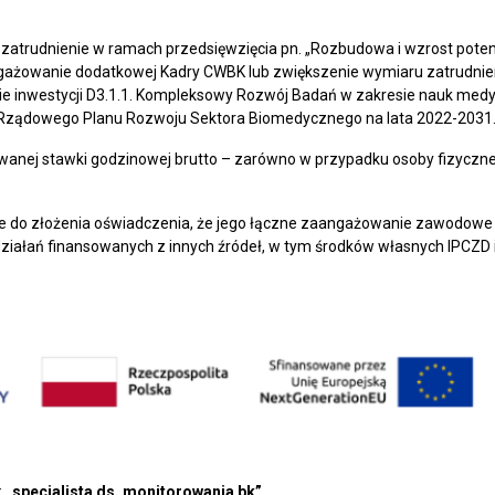
zatrudnienie w ramach przedsięwzięcia pn. „Rozbudowa i wzrost pote
ngażowanie dodatkowej Kadry CWBK lub zwiększenie wymiaru zatrudni
 inwestycji D3.1.1. Kompleksowy Rozwój Badań w zakresie nauk medycz
z Rządowego Planu Rozwoju Sektora Biomedycznego na lata 2022-2031
nej stawki godzinowej brutto – zarówno w przypadku osoby fizycznej
 do złożenia oświadczenia, że jego łączne zaangażowanie zawodowe w
działań finansowanych z innych źródeł, w tym środków własnych IPCZD
:
„specjalista ds. monitorowania bk”