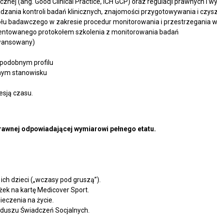
cznej (ang. Good Clinical Practice, ICH GCP) oraz regulacji prawnych i
zania kontroli badań klinicznych, znajomości przygotowywania i czys
połu badawczego w zakresie procedur monitorowania i przestrzegania
mentowanego protokołem szkolenia z monitorowania badań
awansowany)
o podobnym profilu
bnym stanowisku
esją czasu.
rawnej odpowiadającej wymiarowi pełnego etatu.
ch dzieci („wczasy pod gruszą”).
żek na kartę Medicover Sport.
eczenia na życie.
nduszu Świadczeń Socjalnych.