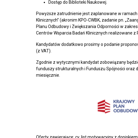
Dostęp do Biblioteki Naukowej.
Powyższe zatrudnienie jest zaplanowane w ramach 
Klinicznych” (akronim KPO-CWBK, zadanie pn. „Zaa
Planu Odbudowy i Zwiększania Odporności w zakresie
Centrów Wsparcia Badań Klinicznych realizowane 
Kandydatów dodatkowo prosimy o podanie proponowa
(z VAT).
Zgodnie z wytycznymi kandydat zobowiązany będzie
funduszy strukturalnych i Funduszu Spójności oraz 
miesięcznie.
Oferty zawierające: cv, list motywacyjny z dopiskiem