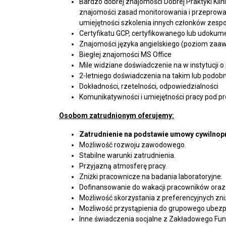
Bardzo dobrej znajomości Dobrej Praktyki Klini
znajomości zasad monitorowania i przeprowad
umiejętności szkolenia innych członków zes
Certyfikatu GCP, certyfikowanego lub udoku
Znajomości języka angielskiego (poziom za
Biegłej znajomości MS Office
Mile widziane doświadczenie na w instytucji 
2-letniego doświadczenia na takim lub podo
Dokładności, rzetelności, odpowiedzialności
Komunikatywności i umiejętności pracy pod pr
Osobom zatrudnionym oferujemy:
Zatrudnienie na podstawie umowy cywilnop
Możliwość rozwoju zawodowego.
Stabilne warunki zatrudnienia.
Przyjazną atmosferę pracy.
Zniżki pracownicze na badania laboratoryjne.
Dofinansowanie do wakacji pracowników oraz i
Możliwość skorzystania z preferencyjnych zni
Możliwość przystąpienia do grupowego ubezpi
Inne świadczenia socjalne z Zakładowego Fu