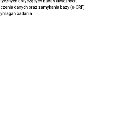
 wytycznych dotyczących badań klinicznych,
zczenia danych oraz zamykania bazy (e-CRF),
 wymagań badania