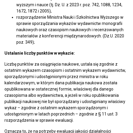
wyższym i nauce (tj. Dz. U. z 2023 r. poz. 742, 1088, 1234,
1672, 1872 i 2005),
rozporządzenie Ministra Nauki i Szkolnictwa Wyższego w
sprawie sporządzania wykazów wydawnictw monografii
naukowych oraz czasopism naukowych i recenzowanych
materiałów z konferencji międzynarodowych. (Dz.U. 2020
poz. 349);
Ustalanie liczby punktów w wykazie:
Liczbę punktów za osiągnięcia naukowe, ustala się zgodnie z
ostatnim wykazem czasopism i ostatnim wykazem wydawnictw,
sporządzonymi i udostępnionymi przez ministra w roku
kalendarzowym, w którym dana publikacja naukowa została
opublikowana w ostatecznej formie, właściwej dla danego
czasopisma albo wydawnictwa, a jeżeli w roku opublikowania
publikacji naukowej nie był sporządzany i udostępniany właściwy
wykaz – zgodnie z ostatnim wykazem sporządzonym i
udostępnionym w latach poprzednich – zgodnie z § 11 ust. 3
rozporządzenia w sprawie ewaluacji.
Oznacza to, że na potrzeby ewaluacji jakości działalności