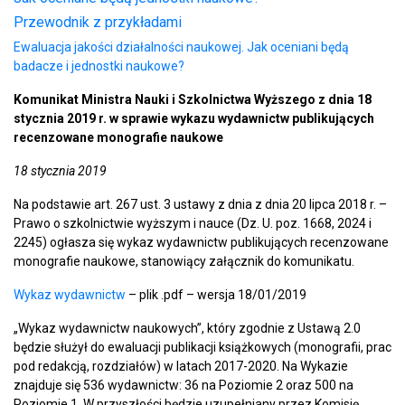
Przewodnik z przykładami
Ewaluacja jakości działalności naukowej. Jak oceniani będą
badacze i jednostki naukowe?
Komunikat Ministra Nauki i Szkolnictwa Wyższego z dnia 18
stycznia 2019 r. w sprawie wykazu wydawnictw publikujących
recenzowane monografie naukowe
18 stycznia 2019
Na podstawie art. 267 ust. 3 ustawy z dnia z dnia 20 lipca 2018 r. –
Prawo o szkolnictwie wyższym i nauce (Dz. U. poz. 1668, 2024 i
2245) ogłasza się wykaz wydawnictw publikujących recenzowane
monografie naukowe, stanowiący załącznik do komunikatu.
Wykaz wydawnictw
– plik .pdf – wersja 18/01/2019
„Wykaz wydawnictw naukowych”, który zgodnie z Ustawą 2.0
będzie służył do ewaluacji publikacji książkowych (monografii, prac
pod redakcją, rozdziałów) w latach 2017-2020. Na Wykazie
znajduje się 536 wydawnictw: 36 na Poziomie 2 oraz 500 na
Poziomie 1. W przyszłości będzie uzupełniany przez Komisję