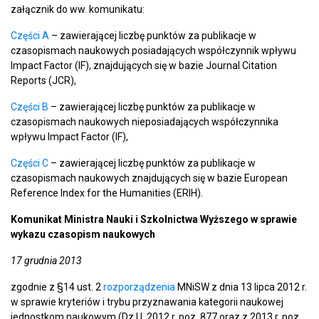
załącznik do ww. komunikatu:
Części A
– zawierającej liczbę punktów za publikacje w
czasopismach naukowych posiadających współczynnik wpływu
Impact Factor (IF), znajdujących się w bazie Journal Citation
Reports (JCR),
Części B
– zawierającej liczbę punktów za publikacje w
czasopismach naukowych nieposiadających współczynnika
wpływu Impact Factor (IF),
Części C
– zawierającej liczbę punktów za publikacje w
czasopismach naukowych znajdujących się w bazie European
Reference Index for the Humanities (ERIH).
Komunikat Ministra Nauki i Szkolnictwa Wyższego w sprawie
wykazu czasopism naukowych
17 grudnia 2013
zgodnie z §14 ust. 2
rozporządzenia
MNiSW z dnia 13 lipca 2012 r.
w sprawie kryteriów i trybu przyznawania kategorii naukowej
jednostkom naukowym (Dz.U. 2012 r. poz. 877 oraz z 2013 r. poz.