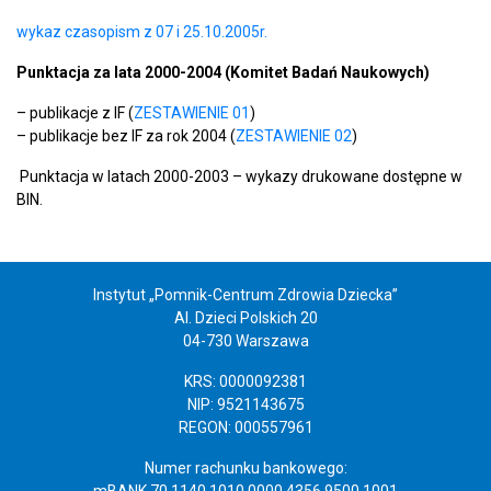
wykaz czasopism z 07 i 25.10.2005
r.
Punktacja za lata 2000-2004 (Komitet Badań Naukowych)
– publikacje z IF (
ZESTAWIENIE 01
)
– publikacje bez IF za rok 2004 (
ZESTAWIENIE 02
)
Punktacja w latach 2000-2003 – wykazy drukowane dostępne w
BIN.
Instytut „Pomnik-Centrum Zdrowia Dziecka”
Al. Dzieci Polskich 20
04-730 Warszawa
KRS: 0000092381
NIP: 9521143675
REGON: 000557961
Numer rachunku bankowego:
mBANK 70 1140 1010 0000 4356 9500 1001