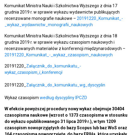
Komunikat Ministra Nauki i Szkolnictwa Wyższego z dnia 17
grudnia 2019 r. w sprawie wykazu wydawnictw publikujących
recenzowane monografie naukowe –
20191220​_Komunikat​_-​
_wykaz​_wydawnictw​_monografii​_naukowych
Komunikat Ministra Nauki i Szkolnictwa Wyższego z dnia 18
grudnia 2019 r. w sprawie wykazu czasopism naukowych i
recenzowanych materiałów z konferencji międzynarodowych –
20191220_Komunikat_-_wykaz_czasopism_naukowych
20191220_
Załącznik_do_komunikatu_-
wykaz_czasopism_i_konferencji
20191220_
Załącznik_do_komunikatu_wg_dyscyplin
Wykaz czasopism
według dyscypliny IPCZD
W efekcie powyższej procedury nowy wykaz obejmuje 30404
czasopisma naukowe (wzrost o 1373 czasopisma w stosunku
do wykazu opublikowanego 31 lipca 2019 r.), w tym 1209
czasopism nowoprzyjętych do bazy Scopus lub baz WoS oraz
164 czasopisma nowoprzyjęte do bazy ERIH+, które uzyskały