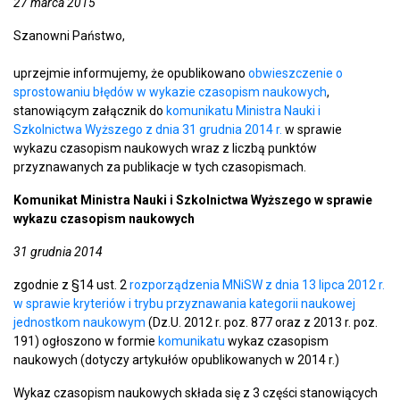
27 marca 2015
Szanowni Państwo,
uprzejmie informujemy, że opublikowano
obwieszczenie o
sprostowaniu błędów w wykazie czasopism naukowych
,
stanowiącym załącznik do
komunikatu Ministra Nauki i
Szkolnictwa Wyższego z dnia 31 grudnia 2014 r.
w sprawie
wykazu czasopism naukowych wraz z liczbą punktów
przyznawanych za publikacje w tych czasopismach.
Komunikat Ministra Nauki i Szkolnictwa Wyższego w sprawie
wykazu czasopism naukowych
31 grudnia 2014
zgodnie z §14 ust. 2
rozporządzenia MNiSW z dnia 13 lipca 2012 r.
w sprawie kryteriów i trybu przyznawania kategorii naukowej
jednostkom naukowym
(Dz.U. 2012 r. poz. 877 oraz z 2013 r. poz.
191) ogłoszono w formie
komunikat
u
wykaz czasopism
naukowych (dotyczy artykułów opublikowanych w 2014 r.)
Wykaz czasopism naukowych składa się z 3 części stanowiących