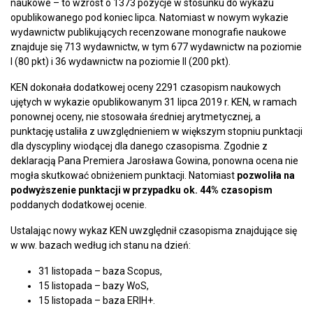
naukowe – to wzrost o 1373 pozycje w stosunku do wykazu
opublikowanego pod koniec lipca. Natomiast w nowym wykazie
wydawnictw publikujących recenzowane monografie naukowe
znajduje się 713 wydawnictw, w tym 677 wydawnictw na poziomie
I (80 pkt) i 36 wydawnictw na poziomie II (200 pkt).
KEN dokonała dodatkowej oceny 2291 czasopism naukowych
ujętych w wykazie opublikowanym 31 lipca 2019 r. KEN, w ramach
ponownej oceny, nie stosowała średniej arytmetycznej, a
punktację ustaliła z uwzględnieniem w większym stopniu punktacji
dla dyscypliny wiodącej dla danego czasopisma. Zgodnie z
deklaracją Pana Premiera Jarosława Gowina, ponowna ocena nie
mogła skutkować obniżeniem punktacji. Natomiast
pozwoliła na
podwyższenie punktacji w przypadku ok. 44% czasopism
poddanych dodatkowej ocenie.
Ustalając nowy wykaz KEN uwzględnił czasopisma znajdujące się
w ww. bazach według ich stanu na dzień:
31 listopada – baza Scopus,
15 listopada – bazy WoS,
15 listopada – baza ERIH+.