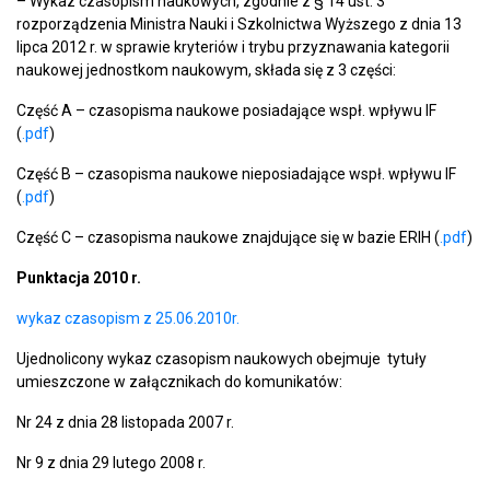
– Wykaz czasopism naukowych, zgodnie z § 14 ust. 3
rozporządzenia Ministra Nauki i Szkolnictwa Wyższego z dnia 13
lipca 2012 r. w sprawie kryteriów i trybu przyznawania kategorii
naukowej jednostkom naukowym, składa się z 3 części:
Część A – czasopisma naukowe posiadające wspł. wpływu IF
(
.pdf
)
Część B – czasopisma naukowe nieposiadające wspł. wpływu IF
(
.pdf
)
Część C – czasopisma naukowe znajdujące się w bazie ERIH (
.pdf
)
Punktacja 2010 r.
wykaz czasopism z 25.06.2010r
.
Ujednolicony wykaz czasopism naukowych obejmuje tytuły
umieszczone w załącznikach do komunikatów:
Nr 24 z dnia 28 listopada 2007 r.
Nr 9 z dnia 29 lutego 2008 r.