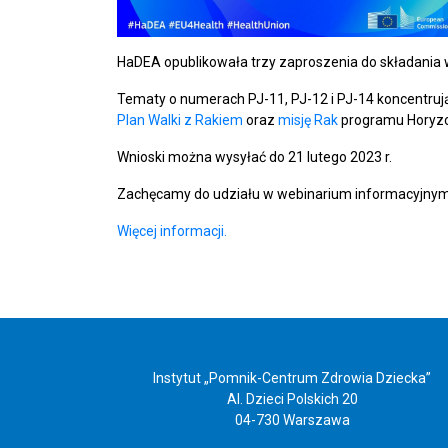
HaDEA opublikowała trzy zaproszenia do składani
Tematy o numerach PJ-11, PJ-12 i PJ-14 koncentruj
Plan Walki z Rakiem
oraz
misję Rak
programu Horyzo
Wnioski można wysyłać do 21 lutego 2023 r.
Zachęcamy do udziału w webinarium informacyjnym, k
Więcej informacji.
Instytut „Pomnik-Centrum Zdrowia Dziecka”
Al. Dzieci Polskich 20
04-730 Warszawa