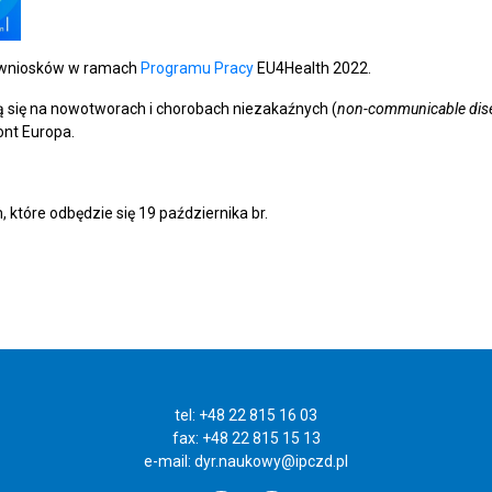
a wniosków w ramach
Programu Pracy
EU4Health 2022.
ą się na nowotworach i chorobach niezakaźnych (
non-communicable dis
nt Europa.
tóre odbędzie się 19 października br.
tel: +48 22 815 16 03
fax: +48 22 815 15 13
e-mail:
dyr.naukowy@ipczd.pl