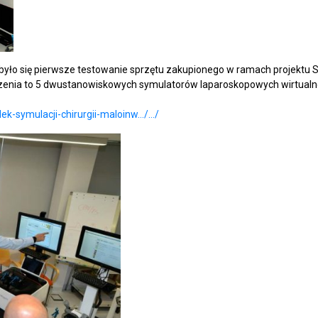
było się pierwsze testowanie sprzętu zakupionego w ramach projektu S
ządzenia to 5 dwustanowiskowych symulatorów laparoskopowych wirtualn
dek-symulacji-chirurgii-maloinw…/…/