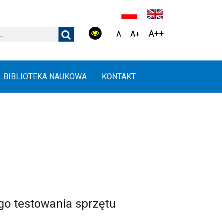
A++
A+
A
BIBLIOTEKA NAUKOWA
KONTAKT
go testowania sprzętu