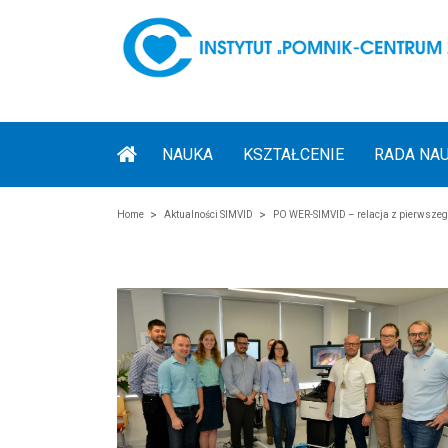
NAUKA
KSZTAŁCENIE
RADA NA
Home
Aktualności SIMVID
PO WER-SIMVID – relacja z pierwszeg