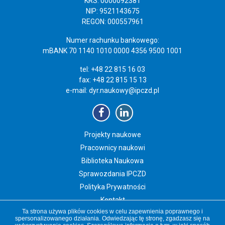
KRS: 0000092381
NIP: 9521143675
REGON: 000557961
Numer rachunku bankowego:
mBANK 70 1140 1010 0000 4356 9500 1001
tel: +48 22 815 16 03
fax: +48 22 815 15 13
e-mail:
dyr.naukowy@ipczd.pl
Projekty naukowe
Pracownicy naukowi
Biblioteka Naukowa
Sprawozdania IPCZD
Polityka Prywatności
Kontakt
Ta strona używa plików cookies w celu zapewnienia poprawnego i
Newsletter IPCZD
spersonalizowanego działania. Odwiedzając tę stronę, zgadzasz się na