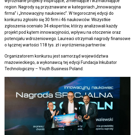
wyróżniane projekty inspirujące, zmieniające i wzmacniające
region. Nagrody są przyznawane w kategoriach „Innowacyjna
firma” i „Innowacyjny naukowiec”. W tegorocznej edycji do
konkursu zgłosiło się 30 firm i 46 naukowców. Wszystkie
zgłoszenia oceniało 34 ekspertów, którzy analizowali każdy
projekt pod kątem innowacyjności, wpływu na otoczenie oraz
potencjału wdrożeniowego. Laureaci otrzymali nagrody finansowe
o łącznej wartości 118 tys. zł i wyróżnienia partnerów.
Organizatorem konkursu jest samorząd województwa
mazowieckiego, a wykonawcą tej edycji Fundacja Inkubator
Technologiczny – Youth Business Poland.