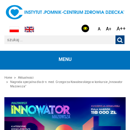
A++
A+
A
MENU
Home
Aktualności
Nagroda specjalna dla dr n. med. Grzegorza Kowalewskiego w konkursie „Innowator
Mazowsza”