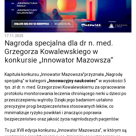
17.11.2025
Nagroda specjalna dla dr n. med.
Grzegorza Kowalewskiego w
konkursie „Innowator Mazowsza”
Kapituła konkursu „Innowator Mazowsza”przyznała „Nagrodę
specjalną” w kategorii
„Innowacyjny naukowiec”
w wysokości 5
tys. zł dr. n. med. Grzegorzowi Kowalewskiemu za opracowanie
protokołu monitorowania leczenia chroniącego nerki u dzieci po
przeszczepieniu wątroby. Dzięki jego badaniom ustalono
precyzyjne progi bezpieczeństwa stosowanych leków, co
minimalizuje ryzyko powikłań i znacząco poprawia
bezpieczeństwo oraz jakość życia najmłodszych pacjentów.
To już XVII edycja konkursu „Innowator Mazowsza”, w którym są