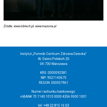
Źródła: www.isbtech.pl
;
www.mazovia.pl
Instytut „Pomnik-Centrum Zdrowia Dziecka”
Al. Dzieci Polskich 20
04-730 Warszawa
KRS: 0000092381
NIP: 9521143675
REGON: 000557961
Numer rachunku bankowego:
mBANK 70 1140 1010 0000 4356 9500 1001
tel: +48 22 815 16 03