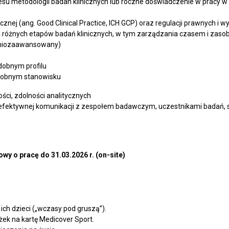
u metodologii badan klinicznych lub roczne doświadczenie w pracy w 
cznej (ang. Good Clinical Practice, ICH GCP) oraz regulacji prawnych i 
a różnych etapów badań klinicznych, w tym zarządzania czasem i zaso
edniozaawansowany)
odobnym profilu
odobnym stanowisku
ści, zdolności analitycznych
ci efektywnej komunikacji z zespołem badawczym, uczestnikami badań
wy o pracę do 31.03.2026 r. (on-site)
ch dzieci („wczasy pod gruszą”).
żek na kartę Medicover Sport.