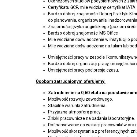
Ukończonych studiów podyplomowych z zakres
Certyfikatu GCP, mile widziany certyfikat IATA
Bardzo dobrej znajomości Dobrej Praktyki Klini
do planowania, organizowania i nadzorowani
Znajomości języka angielskiego (poziom śr
Bardzo dobrej znajomości MS Office
Mile widziane doświadczenie w instytucji o p
Mile widziane doświadczenie na takim lub p
Umiejętności pracy w zespole i komunikatywno
Bardzo dobrej organizacji pracy, umiejętnoś
Umiejętności pracy pod presja czasu.
Osobom zatrudnionym oferujemy:
Zatrudnienie na 0,60 etatu na podstawie umo
Możliwość rozwoju zawodowego.
Stabilne warunki zatrudnienia.
Przyjazną atmosferę pracy.
Zniżki pracownicze na badania laboratoryjne.
Dofinansowanie do wakacji pracowników oraz i
Możliwość skorzystania z preferencyjnych zni