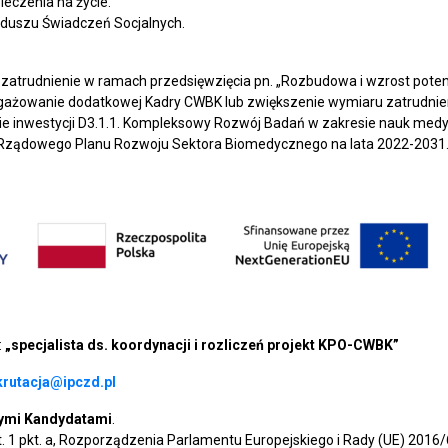
eczenia na życie.
nduszu Świadczeń Socjalnych.
zatrudnienie w ramach przedsięwzięcia pn. „Rozbudowa i wzrost pote
ngażowanie dodatkowej Kadry CWBK lub zwiększenie wymiaru zatrudni
 inwestycji D3.1.1. Kompleksowy Rozwój Badań w zakresie nauk medycz
z Rządowego Planu Rozwoju Sektora Biomedycznego na lata 2022-2031
:
„specjalista ds. koordynacji i rozliczeń projekt KPO-CWBK”
krutacja@ipczd.pl
nymi Kandydatami
.
st. 1 pkt. a, Rozporządzenia Parlamentu Europejskiego i Rady (UE) 2016/