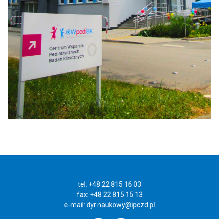
tel: +48 22 815 16 03
fax: +48 22 815 15 13
e-mail:
dyr.naukowy@ipczd.pl