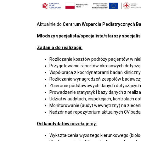
Aktualnie do
Centrum Wsparcia Pediatrycznych Ba
Młodszy specjalista/specjalista/starszy specjali
Zadania do realizacji:
Rozliczanie kosztów podróży pacjentów w niek
Przygotowanie raportów okresowych dotycząc
Współpraca z koordynatorami badań kliniczny
Rozliczanie wynagrodzeń zespołów badawczy
Zbieranie podstawowych danych dotyczących e
Prowadzenie statystyk i bazy danych z reali
Udział w audytach, inspekcjach, kontrolach d
Monitorowanie (audyt wewnętrzny) na zlecen
Nadzór nad repozytorium aktualnych CV badac
Od kandydatów oczekujemy:
Wykształcenia wyższego kierunkowego (biologia