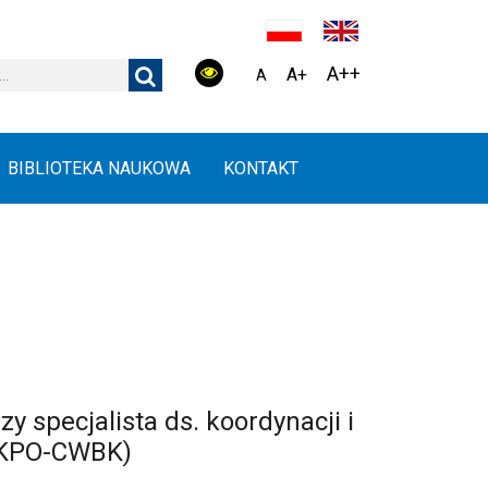
A++
A+
A
BIBLIOTEKA NAUKOWA
KONTAKT
y specjalista ds. koordynacji i
t KPO-CWBK)