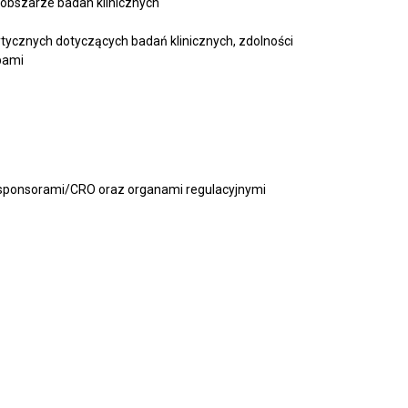
obszarze badan klinicznych
wytycznych dotyczących badań klinicznych, zdolności
bami
, sponsorami/CRO oraz organami regulacyjnymi