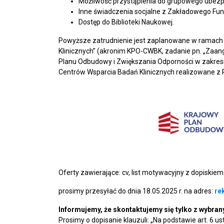
Możliwość przystąpienia do grupowego ubezpi
Inne świadczenia socjalne z Zakładowego Fu
Dostęp do Biblioteki Naukowej.
Powyższe zatrudnienie jest zaplanowane w ramach 
Klinicznych” (akronim KPO-CWBK, zadanie pn. „Zaa
Planu Odbudowy i Zwiększania Odporności w zakresie
Centrów Wsparcia Badań Klinicznych realizowane 
Oferty zawierające: cv, list motywacyjny z dopiskiem
prosimy przesyłać do dnia 18.05.2025 r. na adres:
re
Informujemy, że skontaktujemy się tylko z wybra
Prosimy o dopisanie klauzuli: „Na podstawie art. 6 u