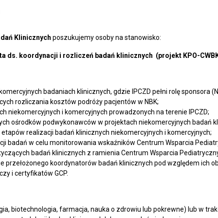
dań Klinicznych
poszukujemy osoby na stanowisko:
sta ds. koordynacji i rozliczeń badań klinicznych (projekt KPO-CWB
omercyjnych badaniach klinicznych, gdzie IPCZD pełni rolę sponsora (
ych rozliczania kosztów podróży pacjentów w NBK;
ch niekomercyjnych i komercyjnych prowadzonych na terenie IPCZD;
ch ośrodków podwykonawców w projektach niekomercyjnych badań kl
tapów realizacji badań klinicznych niekomercyjnych i komercyjnych;
zacji badań w celu monitorowania wskaźników Centrum Wsparcia Pediatr
otyczących badań klinicznych z ramienia Centrum Wsparcia Pediatryczn
ie przełożonego koordynatorów badań klinicznych pod względem ich 
zy i certyfikatów GCP.
, biotechnologia, farmacja, nauka o zdrowiu lub pokrewne) lub w trakc