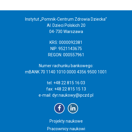
Instytut „Pomnik-Centrum Zdrowia Dziecka”
Al. Dzieci Polskich 20
04-730 Warszawa
KRS: 0000092381
NIP: 9521143675
REGON: 000557961
Numer rachunku bankowego:
mBANK 70 1140 1010 0000 4356 9500 1001
tel: +48 22 815 16 03
fax: +48 22 815 15 13
e-mail:
dyr.naukowy@ipczd.pl
Projekty naukowe
Pracownicy naukowi