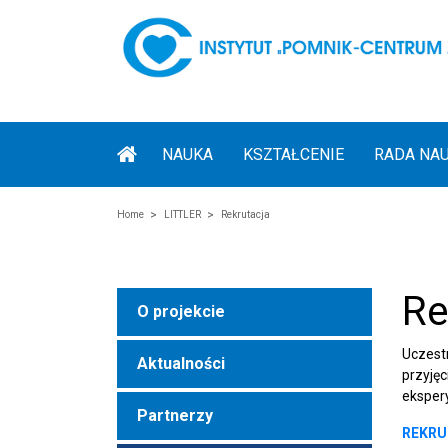
NAUKA
KSZTAŁCENIE
RADA NA
Home
LITTLER
Rekrutacja
Re
O projekcie
Uczest
Aktualności
przyję
eksper
Partnerzy
REKRU