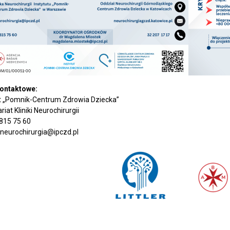
ontaktowe:
ut „Pomnik-Centrum Zdrowia Dziecka”
riat Kliniki Neurochirurgii
 815 75 60
 neurochirurgia@ipczd.pl