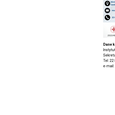
Dane k
Instyt
Sekreta
Tel: 22
e-mail: