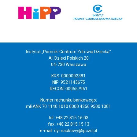
Instytut „Pomnik-Centrum Zdrowia Dziecka”
Al. Dzieci Polskich 20
04-730 Warszawa
KRS: 0000092381
NIP: 9521143675
REGON: 000557961
Numer rachunku bankowego:
mBANK 70 1140 1010 0000 4356 9500 1001
tel: +48 22 815 16 03
fax: +48 22 815 15 13
e-mail:
dyr.naukowy@ipczd.pl