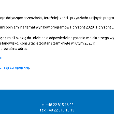
acje dotyczące przeszłości, teraźniejszości i przyszłości unijnych prog
imi opiniami na temat wyników programów Horyzont 2020 i Horyzont Eur
dą mieli okazję do udzielania odpowiedzi na pytania wielokrotnego wyb
tanowisko. Konsultacje zostaną zamknięte w lutym 2023 r.
ierować na adres:
eu
.
omisji Europejskiej
.
tel: +48 22 815 16 03
fax: +48 22 815 15 13