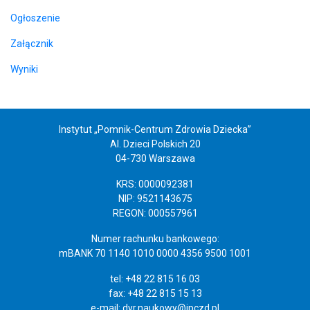
Ogłoszenie
Załącznik
Wyniki
Instytut „Pomnik-Centrum Zdrowia Dziecka”
Al. Dzieci Polskich 20
04-730 Warszawa
KRS: 0000092381
NIP: 9521143675
REGON: 000557961
Numer rachunku bankowego:
mBANK 70 1140 1010 0000 4356 9500 1001
tel: +48 22 815 16 03
fax: +48 22 815 15 13
e-mail:
dyr.naukowy@ipczd.pl