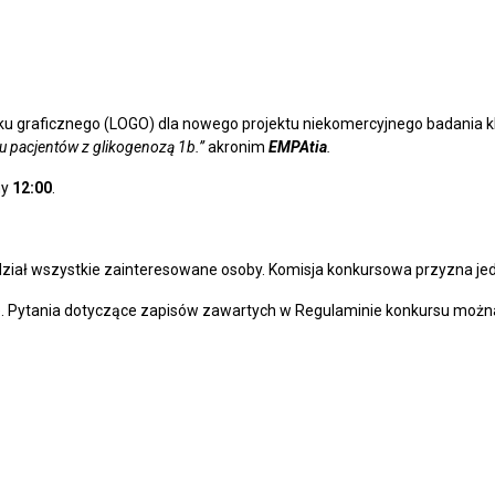
ku graficznego (LOGO) dla nowego projektu niekomercyjnego badania 
 u pacjentów z glikogenozą 1b.”
akronim
EMPAtia
.
ny
12:00
.
dział wszystkie zainteresowane osoby. Komisja konkursowa przyzna j
e. Pytania dotyczące zapisów zawartych w Regulaminie konkursu możn