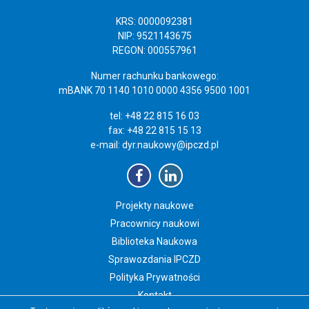
KRS: 0000092381
NIP: 9521143675
REGON: 000557961
Numer rachunku bankowego:
mBANK 70 1140 1010 0000 4356 9500 1001
tel: +48 22 815 16 03
fax: +48 22 815 15 13
e-mail:
dyr.naukowy@ipczd.pl
Projekty naukowe
Pracownicy naukowi
Biblioteka Naukowa
Sprawozdania IPCZD
Polityka Prywatności
Kontakt