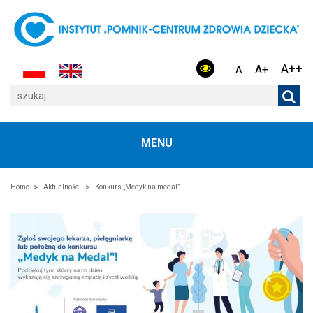
A++
A+
A
MENU
Home
Aktualności
Konkurs „Medyk na medal”