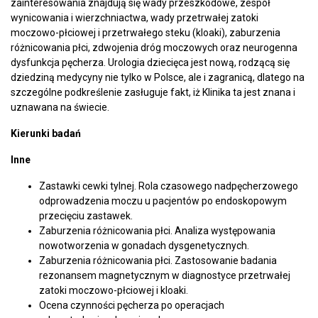
zainteresowania znajdują się wady przeszkodowe, zespół
wynicowania i wierzchniactwa, wady przetrwałej zatoki
moczowo-płciowej i przetrwałego steku (kloaki), zaburzenia
różnicowania płci, zdwojenia dróg moczowych oraz neurogenna
dysfunkcja pęcherza.
Urologia dziecięca jest nową, rodzącą się
dziedziną medycyny nie tylko w Polsce, ale i zagranicą, dlatego na
szczególne podkreślenie zasługuje fakt, iż Klinika ta jest znana i
uznawana na świecie.
Kierunki badań
Inne
Zastawki cewki tylnej. Rola czasowego nadpęcherzowego
odprowadzenia moczu u pacjentów po endoskopowym
przecięciu zastawek.
Zaburzenia różnicowania płci. Analiza występowania
nowotworzenia w gonadach dysgenetycznych.
Zaburzenia różnicowania płci. Zastosowanie badania
rezonansem magnetycznym w diagnostyce przetrwałej
zatoki moczowo-płciowej i kloaki.
Ocena czynności pęcherza po operacjach