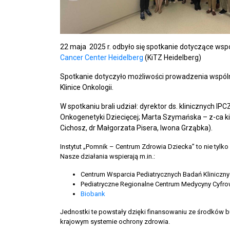
22 maja 2025 r. odbyło się spotkanie dotyczące wsp
Cancer Center Heidelberg
(KiTZ Heidelberg)
Spotkanie dotyczyło możliwości prowadzenia wspólny
Klinice Onkologii.
W spotkaniu brali udział: dyrektor ds. klinicznych
Onkogenetyki Dziecięcej; Marta Szymańska – z-ca ki
Cichosz, dr Małgorzata Pisera, Iwona Grząbka).
Instytut „Pomnik – Centrum Zdrowia Dziecka” to nie tyl
Nasze działania wspierają m.in.:
Centrum Wsparcia Pediatrycznych Badań Kliniczny
Pediatryczne Regionalne Centrum Medycyny Cyfrow
Biobank
Jednostki te powstały dzięki finansowaniu ze środków 
krajowym systemie ochrony zdrowia.