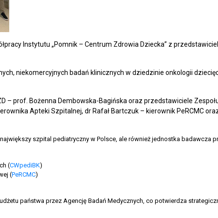
ółpracy Instytutu „Pomnik – Centrum Zdrowia Dziecka” z przedstawiciel
ch, niekomercyjnych badań klinicznych w dziedzinie onkologii dziecięc
 IPCZD – prof. Bożenna Dembowska-Bagińska oraz przedstawiciele Zespoł
erownika Apteki Szpitalnej, dr Rafał Bartczuk – kierownik PeRCMC ora
ko największy szpital pediatryczny w Polsce, ale również jednostka badawcz
ch (
CWpediBK
)
ej (
PeRCMC
)
budżetu państwa przez Agencję Badań Medycznych, co potwierdza strategiczn