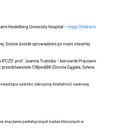
ami Heidelberg University Hospital –
Hopp Children’s
ej. Goście zostali oprowadzeni po nowo otwartej
u IPCZD: prof. Joanna Trubicka – kierownik Pracowni
z przedstawiciele CWpediBK (Dorota Gągała, Sylwia
a prowadząca szeroko zakrojoną działalność naukową.
e znaczenie pediatrycznych badań klinicznych w