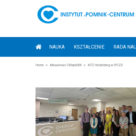
NAUKA
KSZTAŁCENIE
RADA NA
Home
Aktualności CWpediBK
KiTZ Heidelberg w IPCZD